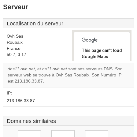
Serveur
Localisation du serveur
Ovh Sas
Roubaix
France
This page can't load
50.7, 3.17
Google Maps
correctly.
dns11.ovh.net
, et
ns11.ovh.net
sont ses serveurs DNS. Son
serveur web se trouve à Ovh Sas Roubaix. Son Numéro IP
Do you
OK
est 213.186.33.87.
own this
website?
IP:
213.186.33.87
Domaines similaires