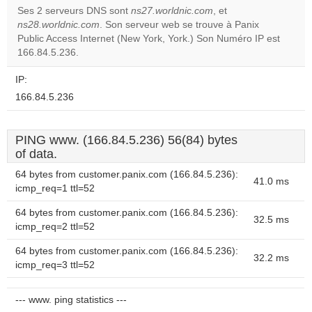
Ses 2 serveurs DNS sont
ns27.worldnic.com
, et
ns28.worldnic.com
. Son serveur web se trouve à Panix
Do you
OK
Public Access Internet (New York, York.) Son Numéro IP est
own this
website?
166.84.5.236.
IP:
166.84.5.236
PING www. (166.84.5.236) 56(84) bytes
of data.
64 bytes from customer.panix.com (166.84.5.236):
41.0 ms
icmp_req=1 ttl=52
64 bytes from customer.panix.com (166.84.5.236):
32.5 ms
icmp_req=2 ttl=52
64 bytes from customer.panix.com (166.84.5.236):
32.2 ms
icmp_req=3 ttl=52
--- www. ping statistics ---