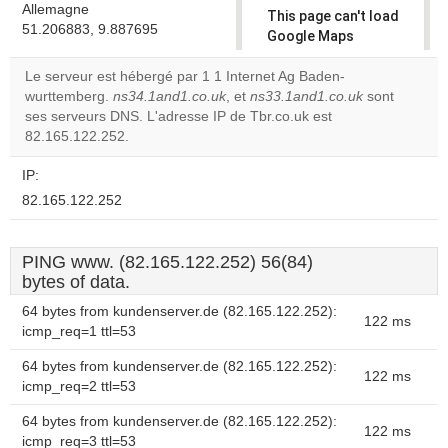
Allemagne
This page can't load
51.206883, 9.887695
Google Maps
correctly.
Le serveur est hébergé par 1 1 Internet Ag Baden-
wurttemberg.
ns34.1and1.co.uk
, et
ns33.1and1.co.uk
sont
Do you
OK
ses serveurs DNS. L'adresse IP de Tbr.co.uk est
own this
website?
82.165.122.252.
IP:
82.165.122.252
PING www. (82.165.122.252) 56(84)
bytes of data.
64 bytes from kundenserver.de (82.165.122.252):
122 ms
icmp_req=1 ttl=53
64 bytes from kundenserver.de (82.165.122.252):
122 ms
icmp_req=2 ttl=53
64 bytes from kundenserver.de (82.165.122.252):
122 ms
icmp_req=3 ttl=53