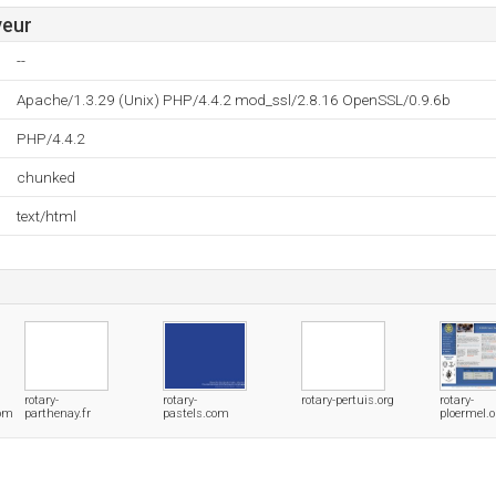
veur
--
Apache/1.3.29 (Unix) PHP/4.4.2 mod_ssl/2.8.16 OpenSSL/0.9.6b
PHP/4.4.2
chunked
text/html
rotary-
rotary-
rotary-pertuis.org
rotary-
com
parthenay.fr
pastels.com
ploermel.o