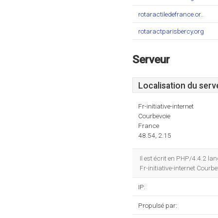
rotaractiledefrance.or..
rotaractparisbercy.org
Serveur
Localisation du serv
Fr-initiative-internet
Courbevoie
France
48.54, 2.15
Il est écrit en PHP/4.4.2 l
Fr-initiative-internet Courb
IP:
Propulsé par: