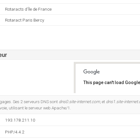
Rotaracts d’Île de France
Rotaract Paris Bercy
eur
This page can't load Google
Do you own this website?
angages. Ses 2 serveurs DNS sont
dns0.site-internet.com
, et
dns1.site-internet
evoie, utilisant le serveur web Apache/1.
193.178.211.10
PHP/4.4.2