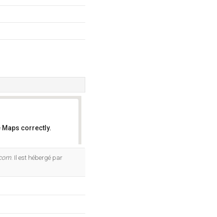
 Maps correctly.
OK
.com
. Il est hébergé par