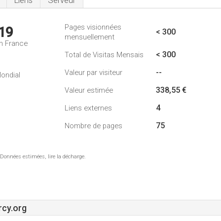
Liens
Serveur
Pages visionnées
19
< 300
mensuellement
n France
< 300
Total de Visitas Mensais
--
Valeur par visiteur
ondial
338,55 €
Valeur estimée
4
Liens externes
75
Nombre de pages
 Données estimées, lire la décharge.
rcy.org