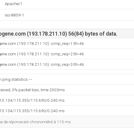
Apache/1
iso-8859-1
gene.com (193.178.211.10) 56(84) bytes of data.
gene.com (193.178.211.10): icmp_req=1 ttl=46
gene.com (193.178.211.10): icmp_req=2 ttl=46
gene.com (193.178.211.10): icmp_req=3 ttl=46
ping statistics ---
eceived, 0% packet loss, time 2003ms
115.134/115.355/115.690/0.240 ms
115.134/115.355/115.690/0.240 ms
esse de réponse est chronométré à 115 ms.