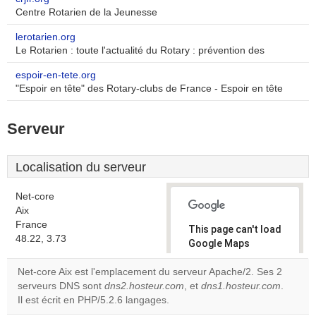
Centre Rotarien de la Jeunesse
lerotarien.org
Le Rotarien : toute l'actualité du Rotary : prévention des
espoir-en-tete.org
"Espoir en tête" des Rotary-clubs de France - Espoir en tête
Serveur
Localisation du serveur
Net-core
Aix
France
This page can't load
48.22, 3.73
Google Maps
correctly.
Net-core Aix est l'emplacement du serveur Apache/2. Ses 2
serveurs DNS sont
dns2.hosteur.com
, et
dns1.hosteur.com
.
Do you
OK
Il est écrit en PHP/5.2.6 langages.
own this
website?