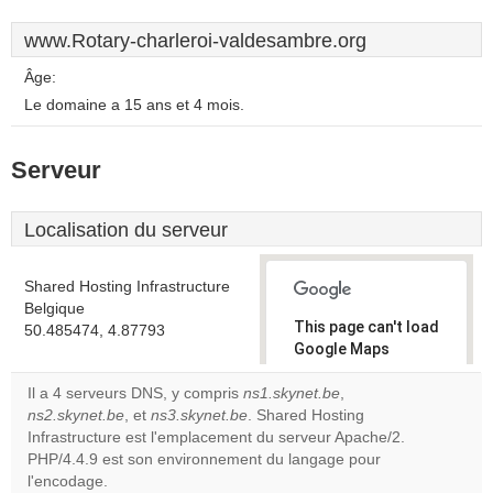
www.Rotary-charleroi-valdesambre.org
Âge:
Le domaine a 15 ans et 4 mois.
Serveur
Localisation du serveur
Shared Hosting Infrastructure
Belgique
This page can't load
50.485474, 4.87793
Google Maps
correctly.
Il a 4 serveurs DNS, y compris
ns1.skynet.be
,
ns2.skynet.be
, et
ns3.skynet.be
. Shared Hosting
Do you
OK
Infrastructure est l'emplacement du serveur Apache/2.
own this
website?
PHP/4.4.9 est son environnement du langage pour
l'encodage.