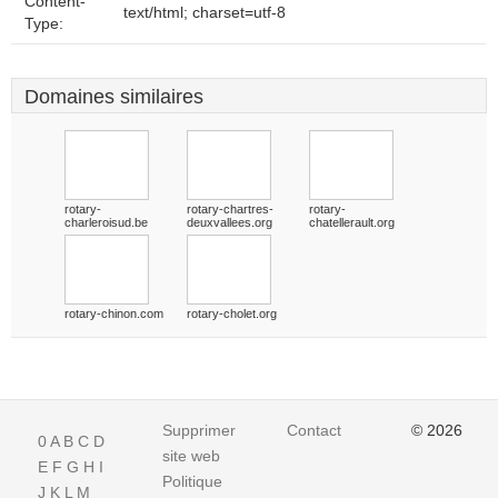
Content-
text/html; charset=utf-8
Type:
Domaines similaires
rotary-
rotary-chartres-
rotary-
charleroisud.be
deuxvallees.org
chatellerault.org
rotary-chinon.com
rotary-cholet.org
Supprimer
Contact
© 2026
0
A
B
C
D
site web
E
F
G
H
I
Politique
J
K
L
M