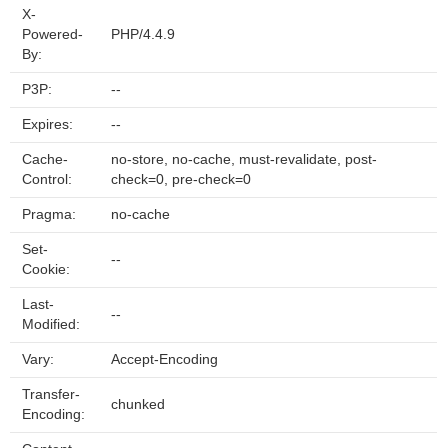
X-
Powered-
PHP/4.4.9
By:
P3P:
--
Expires:
--
Cache-
no-store, no-cache, must-revalidate, post-
Control:
check=0, pre-check=0
Pragma:
no-cache
Set-
--
Cookie:
Last-
--
Modified:
Vary:
Accept-Encoding
Transfer-
chunked
Encoding: