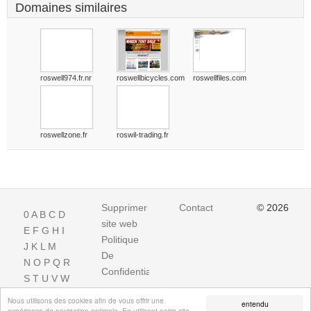
Domaines similaires
roswell974.fr.nr
roswellbicycles.com
roswellfiles.com
roswellzone.fr
roswil-trading.fr
Supprimer
Contact
© 2026
0
A
B
C
D
site web
E
F
G
H
I
Politique
J
K
L
M
De
N
O
P
Q
R
Confidentialite
S
T
U
V
W
X
Y
Z
Nous utilisons des cookies afin de vous offrir une
entendu
expérience de navigation optimale. En utilisant notre site