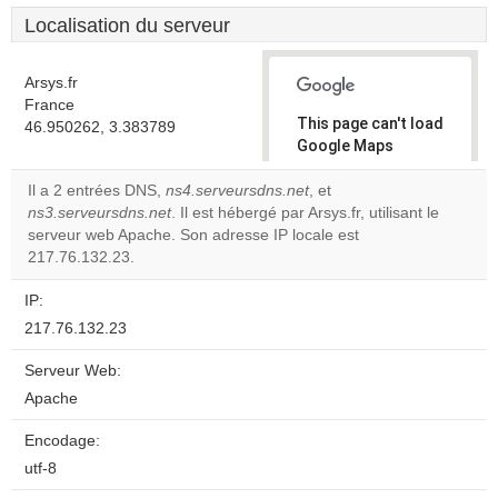
Localisation du serveur
Arsys.fr
France
This page can't load
46.950262, 3.383789
Google Maps
correctly.
Il a 2 entrées DNS,
ns4.serveursdns.net
, et
ns3.serveursdns.net
. Il est hébergé par Arsys.fr, utilisant le
Do you
OK
serveur web Apache. Son adresse IP locale est
own this
website?
217.76.132.23.
IP:
217.76.132.23
Serveur Web:
Apache
Encodage:
utf-8