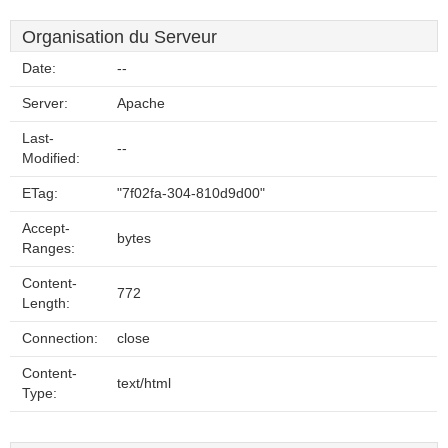
Organisation du Serveur
Date:
--
Server:
Apache
Last-
--
Modified:
ETag:
"7f02fa-304-810d9d00"
Accept-
bytes
Ranges:
Content-
772
Length:
Connection:
close
Content-
text/html
Type: