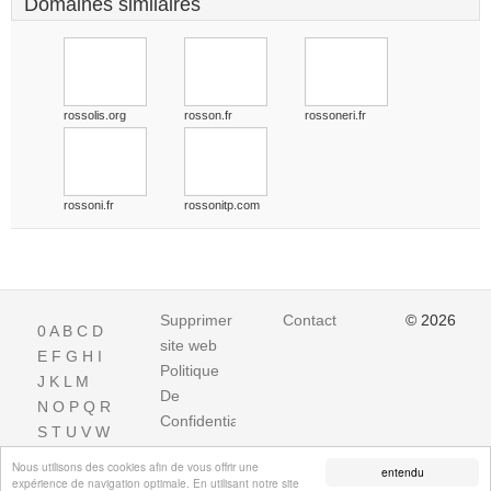
Domaines similaires
rossolis.org
rosson.fr
rossoneri.fr
rossoni.fr
rossonitp.com
Supprimer
Contact
© 2026
0
A
B
C
D
site web
E
F
G
H
I
Politique
J
K
L
M
De
N
O
P
Q
R
Confidentialite
S
T
U
V
W
X
Y
Z
Nous utilisons des cookies afin de vous offrir une
entendu
expérience de navigation optimale. En utilisant notre site