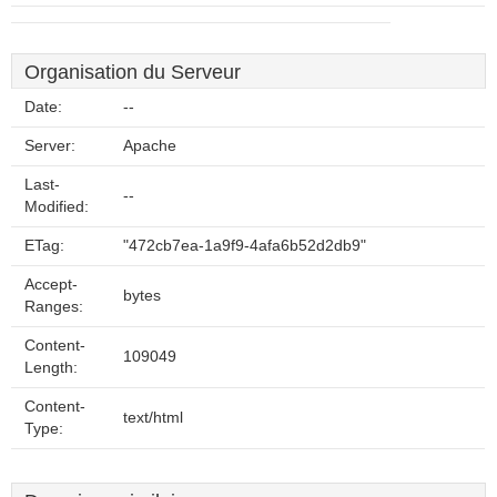
Organisation du Serveur
Date:
--
Server:
Apache
Last-
--
Modified:
ETag:
"472cb7ea-1a9f9-4afa6b52d2db9"
Accept-
bytes
Ranges:
Content-
109049
Length:
Content-
text/html
Type: