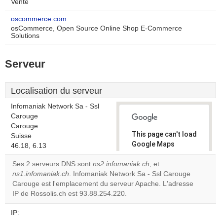
Vente
oscommerce.com
osCommerce, Open Source Online Shop E-Commerce
Solutions
Serveur
Localisation du serveur
Infomaniak Network Sa - Ssl
Carouge
Carouge
This page can't load
Suisse
Google Maps
46.18, 6.13
correctly.
Ses 2 serveurs DNS sont
ns2.infomaniak.ch
, et
ns1.infomaniak.ch
. Infomaniak Network Sa - Ssl Carouge
Do you
OK
Carouge est l'emplacement du serveur Apache. L'adresse
own this
website?
IP de Rossolis.ch est 93.88.254.220.
IP: