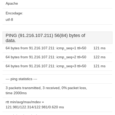
Apache
Encodage:
utf-8
PING (91.216.107.211) 56(84) bytes of
data.
64 bytes from 91.216.107.211: icmp_seq=1 ttl=50
121 ms
64 bytes from 91.216.107.211: icmp_seq=2 ttl=50
122 ms
64 bytes from 91.216.107.211: icmp_seq=3 ttl=50
121 ms
--- ping statistics ---
3 packets transmitted, 3 received, 0% packet loss,
time 2000ms
rtt min/avg/max/mdev =
121.981/122.314/122.981/0.620 ms