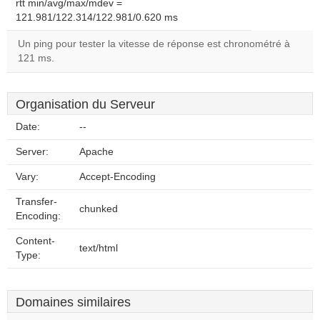
rtt min/avg/max/mdev =
121.981/122.314/122.981/0.620 ms
Un ping pour tester la vitesse de réponse est chronométré à
121 ms.
Organisation du Serveur
Date:
--
Server:
Apache
Vary:
Accept-Encoding
Transfer-
chunked
Encoding:
Content-
text/html
Type:
Domaines similaires