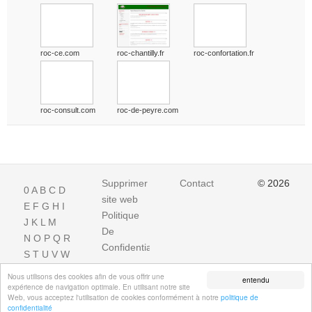
roc-ce.com
roc-chantilly.fr
roc-confortation.fr
roc-consult.com
roc-de-peyre.com
Supprimer
Contact
© 2026
0
A
B
C
D
site web
E
F
G
H
I
Politique
J
K
L
M
De
N
O
P
Q
R
Confidentialite
S
T
U
V
W
X
Y
Z
Nous utilisons des cookies afin de vous offrir une
entendu
expérience de navigation optimale. En utilisant notre site
Web, vous acceptez l'utilisation de cookies conformément à notre
politique de
confidentialité