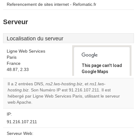
Referencement de sites internet - Refomatic.fr
Serveur
Localisation du serveur
Ligne Web Services
Paris
France
This page can't load
48.87, 2.33
Google Maps
correctly.
Il a 2 entrées DNS,
ns2.lws-hosting.biz
, et
ns1.lws-
hosting.biz
. Son Numéro IP est 91.216.107.211. Il est
Do you
OK
hébergé par Ligne Web Services Paris, utilisant le serveur
own this
website?
web Apache.
IP:
91.216.107.211
Serveur Web: