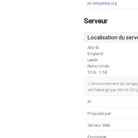
en.wikipedia.org
Serveur
Localisation du serv
Atls-lb
England
Leeds
Reino Unido
53.8, -1.58
L'environnement du langag
est hébergé par Atls-lb (Eng
IP:
Propulsé par:
Serveur Web:
Encodage: