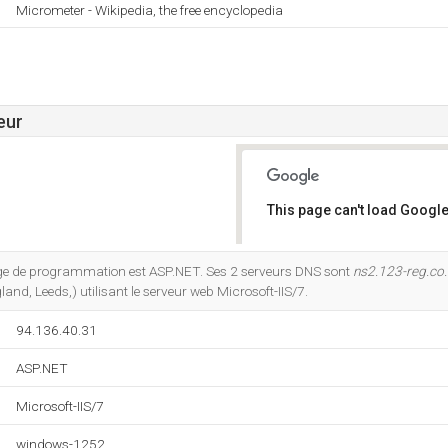
Micrometer - Wikipedia, the free encyclopedia
eur
This page can't load Google
Do you own this website?
e de programmation est ASP.NET. Ses 2 serveurs DNS sont
ns2.123-reg.co
land, Leeds,) utilisant le serveur web Microsoft-IIS/7.
94.136.40.31
ASP.NET
Microsoft-IIS/7
windows-1252