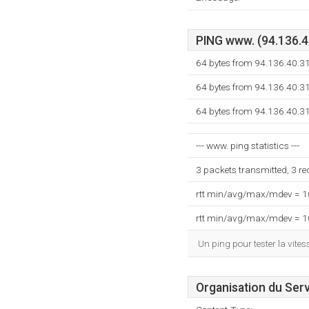
PING www. (94.136.40
64 bytes from 94.136.40.3
64 bytes from 94.136.40.3
64 bytes from 94.136.40.3
--- www. ping statistics ---
3 packets transmitted, 3 r
rtt min/avg/max/mdev = 
rtt min/avg/max/mdev = 
Un ping pour tester la vit
Organisation du Ser