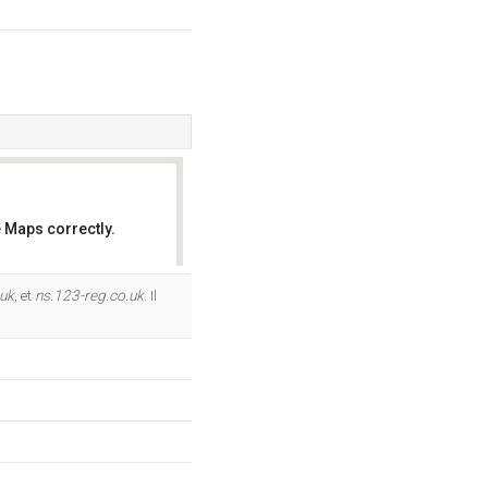
 Maps correctly.
OK
.uk
, et
ns.123-reg.co.uk
. Il