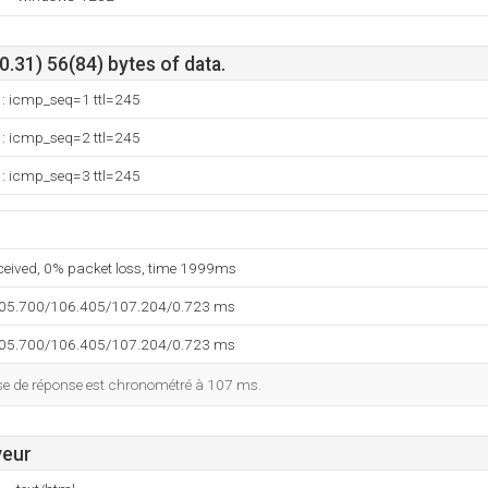
.31) 56(84) bytes of data.
1: icmp_seq=1 ttl=245
1: icmp_seq=2 ttl=245
1: icmp_seq=3 ttl=245
eceived, 0% packet loss, time 1999ms
105.700/106.405/107.204/0.723 ms
105.700/106.405/107.204/0.723 ms
esse de réponse est chronométré à 107 ms.
veur