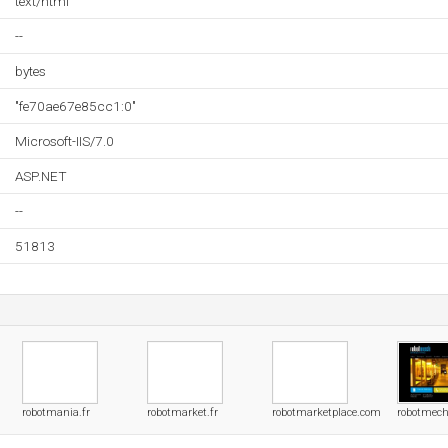
text/html
--
bytes
"fe70ae67e85cc1:0"
Microsoft-IIS/7.0
ASP.NET
--
51813
robotmania.fr
robotmarket.fr
robotmarketplace.com
robotmec