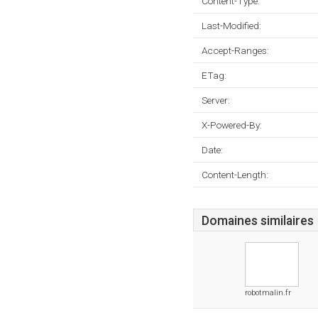
Content-Type:
Last-Modified:
Accept-Ranges:
ETag:
Server:
X-Powered-By:
Date:
Content-Length:
Domaines similaires
robotmalin.fr