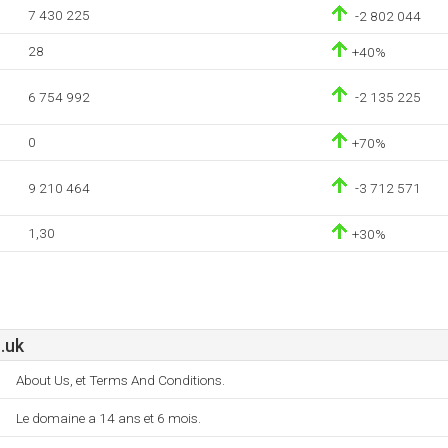
7 430 225
-2 802 044
28
+40%
6 754 992
-2 135 225
0
+70%
9 210 464
-3 712 571
1,30
+30%
.uk
About Us, et Terms And Conditions.
Le domaine a 14 ans et 6 mois.