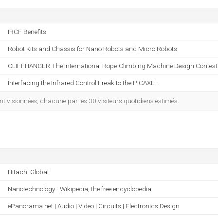
IRCF Benefits
Robot Kits and Chassis for Nano Robots and Micro Robots
CLIFFHANGER The International Rope-Climbing Machine Design Contest 
Interfacing the Infrared Control Freak to the PICAXE ..
 visionnées, chacune par les 30 visiteurs quotidiens estimés.
Hitachi Global
Nanotechnology - Wikipedia, the free encyclopedia
ePanorama.net | Audio | Video | Circuits | Electronics Design