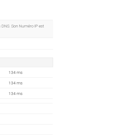
s DNS. Son Numéro IP est
134 ms
134 ms
134 ms