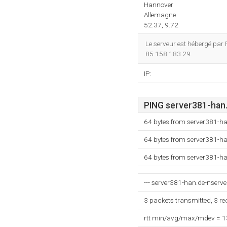
Hannover
Allemagne
52.37, 9.72
Le serveur est hébergé par
85.158.183.29.
IP:
PING server381-han.d
64 bytes from server381-ha
64 bytes from server381-ha
64 bytes from server381-ha
--- server381-han.de-nserver.
3 packets transmitted, 3 r
rtt min/avg/max/mdev = 