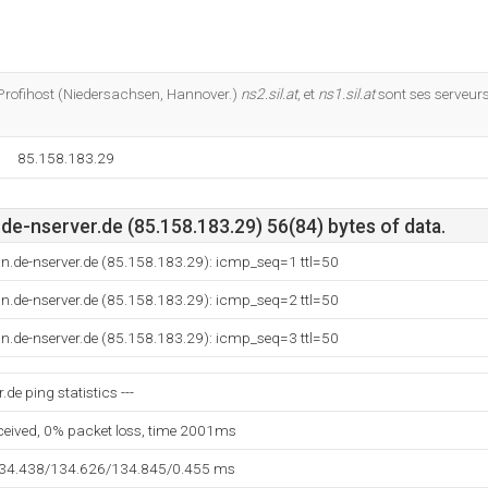
 Profihost (Niedersachsen, Hannover.)
ns2.sil.at
, et
ns1.sil.at
sont ses serveur
85.158.183.29
e-nserver.de (85.158.183.29) 56(84) bytes of data.
n.de-nserver.de (85.158.183.29): icmp_seq=1 ttl=50
n.de-nserver.de (85.158.183.29): icmp_seq=2 ttl=50
n.de-nserver.de (85.158.183.29): icmp_seq=3 ttl=50
de ping statistics ---
eceived, 0% packet loss, time 2001ms
134.438/134.626/134.845/0.455 ms