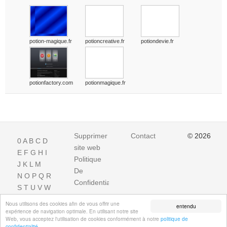
potion-magique.fr
potioncreative.fr
potiondevie.fr
potionfactory.com
potionmagique.fr
Supprimer
Contact
© 2026
0
A
B
C
D
site web
E
F
G
H
I
Politique
J
K
L
M
De
N
O
P
Q
R
Confidentialite
S
T
U
V
W
X
Y
Z
Nous utilisons des cookies afin de vous offrir une
entendu
expérience de navigation optimale. En utilisant notre site
Web, vous acceptez l'utilisation de cookies conformément à notre
politique de
confidentialité