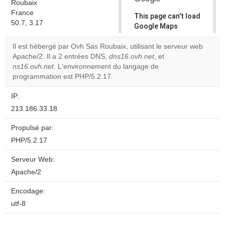
Roubaix
France
This page can't load
50.7, 3.17
Google Maps
correctly.
Il est hébergé par Ovh Sas Roubaix, utilisant le serveur web
Apache/2. Il a 2 entrées DNS,
dns16.ovh.net
, et
Do you
OK
ns16.ovh.net
. L'environnement du langage de
own this
website?
programmation est PHP/5.2.17.
IP:
213.186.33.18
Propulsé par:
PHP/5.2.17
Serveur Web:
Apache/2
Encodage:
utf-8