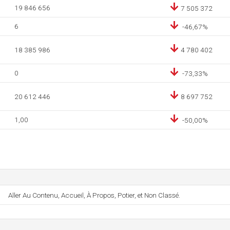
19 846 656
7 505 372
6
-46,67%
18 385 986
4 780 402
0
-73,33%
20 612 446
8 697 752
1,00
-50,00%
Aller Au Contenu, Accueil, À Propos, Potier, et Non Classé.