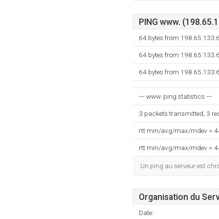
PING www. (198.65.13
64 bytes from 198.65.133.
64 bytes from 198.65.133.
64 bytes from 198.65.133.
--- www. ping statistics ---
3 packets transmitted, 3 r
rtt min/avg/max/mdev = 
rtt min/avg/max/mdev = 
Un ping au serveur est ch
Organisation du Ser
Date: