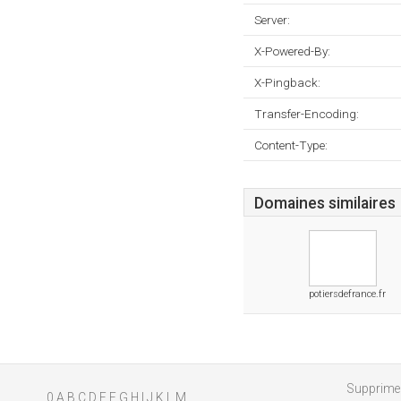
Server:
X-Powered-By:
X-Pingback:
Transfer-Encoding:
Content-Type:
Domaines similaires
potiersdefrance.fr
Supprimer
0
A
B
C
D
E
F
G
H
I
J
K
L
M