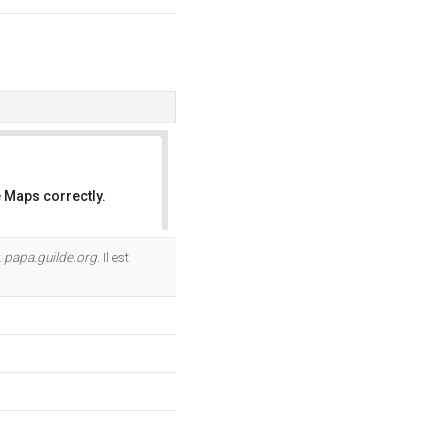
 Maps correctly.
OK
t
papa.guilde.org
. Il est