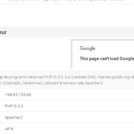
eur
This page can't load Google
Do you own this website?
e de programmation est PHP/5.3.5. Il a 2 entrées DNS,
maman.guilde.org
, e
 (Colorado, Centennial,) utilisant le serveur web Apache/2.
198.65.133.66
PHP/5.3.5
Apache/2
utf-8