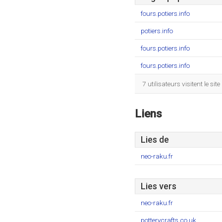
fours.potiers.info
potiers.info
fours.potiers.info
fours.potiers.info
7 utilisateurs visitent le 
Liens
Lies de
neo-raku.fr
Lies vers
neo-raku.fr
potterycrafts.co.uk