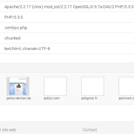
Apache/2.2.17 (Unix) mod_ssl/2.2.17 OpenSSL/0.9.7a DAV/2 PHP/5.3.5
PHP/5.3.5
/xmlrpc.php
chunked
text/html; charset=UTF-8
potiez-deman.be
potiez.com
potignon.fr
potimart.o
 site web
Contact