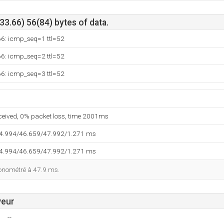
3.66) 56(84) bytes of data.
66: icmp_seq=1 ttl=52
66: icmp_seq=2 ttl=52
66: icmp_seq=3 ttl=52
eceived, 0% packet loss, time 2001ms
44.994/46.659/47.992/1.271 ms
44.994/46.659/47.992/1.271 ms
ronométré à 47.9 ms.
veur
--