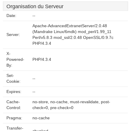
Organisation du Serveur
Date:
--
Apache-AdvancedExtranetServer/2.0.48
(Mandrake Linux/6mdk) mod_perl/1.99_11
Server:
Perl/v5.8.3 mod_ssl/2.0.48 OpenSSL/0.9.7c
PHP/4.3.4
X-
Powered-
PHP/4.3.4
By:
Set-
--
Cookie:
Expires:
--
Cache-
no-store, no-cache, must-revalidate, post-
Control:
check=0, pre-check=0
Pragma:
no-cache
Transfer-