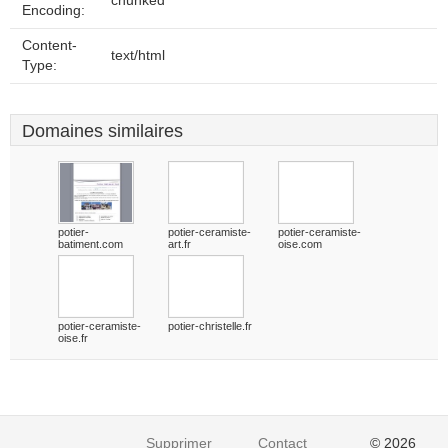
chunked
Encoding:
Content-
text/html
Type:
Domaines similaires
potier-
potier-ceramiste-
potier-ceramiste-
batiment.com
art.fr
oise.com
potier-ceramiste-
potier-christelle.fr
oise.fr
Supprimer
Contact
© 2026