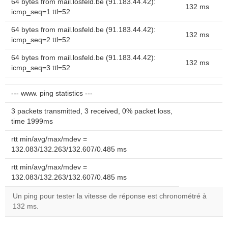
64 bytes from mail.losfeld.be (91.183.44.42):
132 ms
icmp_seq=1 ttl=52
64 bytes from mail.losfeld.be (91.183.44.42):
132 ms
icmp_seq=2 ttl=52
64 bytes from mail.losfeld.be (91.183.44.42):
132 ms
icmp_seq=3 ttl=52
--- www. ping statistics ---
3 packets transmitted, 3 received, 0% packet loss,
time 1999ms
rtt min/avg/max/mdev =
132.083/132.263/132.607/0.485 ms
rtt min/avg/max/mdev =
132.083/132.263/132.607/0.485 ms
Un ping pour tester la vitesse de réponse est chronométré à
132 ms.