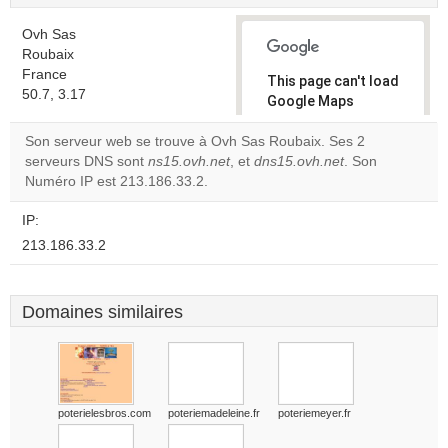
Ovh Sas
Roubaix
France
This page can't load
50.7, 3.17
Google Maps
correctly.
Son serveur web se trouve à Ovh Sas Roubaix. Ses 2
serveurs DNS sont
ns15.ovh.net
, et
dns15.ovh.net
. Son
Do you
OK
Numéro IP est 213.186.33.2.
own this
website?
IP:
213.186.33.2
Domaines similaires
poterielesbros.com
poteriemadeleine.fr
poteriemeyer.fr