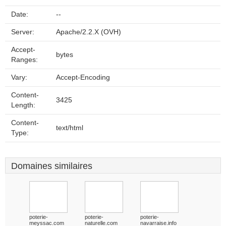
Date:
--
Server:
Apache/2.2.X (OVH)
Accept-
bytes
Ranges:
Vary:
Accept-Encoding
Content-
3425
Length:
Content-
text/html
Type:
Domaines similaires
poterie-
poterie-
poterie-
meyssac.com
naturelle.com
navarraise.info