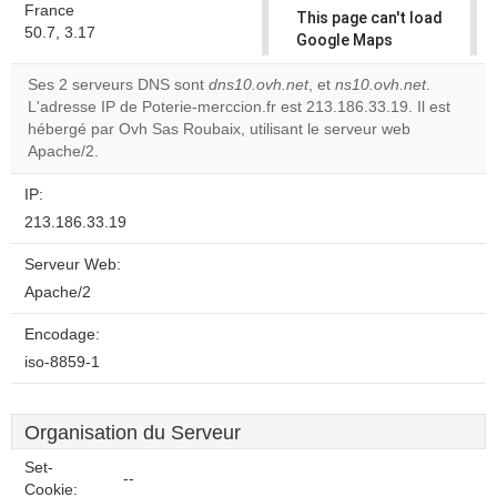
France
This page can't load
50.7, 3.17
Google Maps
correctly.
Ses 2 serveurs DNS sont
dns10.ovh.net
, et
ns10.ovh.net
.
L'adresse IP de Poterie-merccion.fr est 213.186.33.19. Il est
Do you
OK
hébergé par Ovh Sas Roubaix, utilisant le serveur web
own this
website?
Apache/2.
IP:
213.186.33.19
Serveur Web:
Apache/2
Encodage:
iso-8859-1
Organisation du Serveur
Set-
--
Cookie: