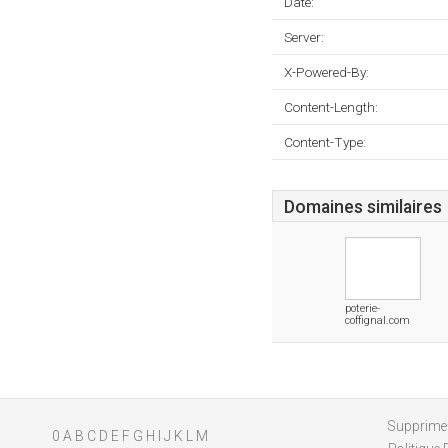
Date:
Server:
X-Powered-By:
Content-Length:
Content-Type:
Domaines similaires
poterie-
coffignal.com
Supprimer
0
A
B
C
D
E
F
G
H
I
J
K
L
M