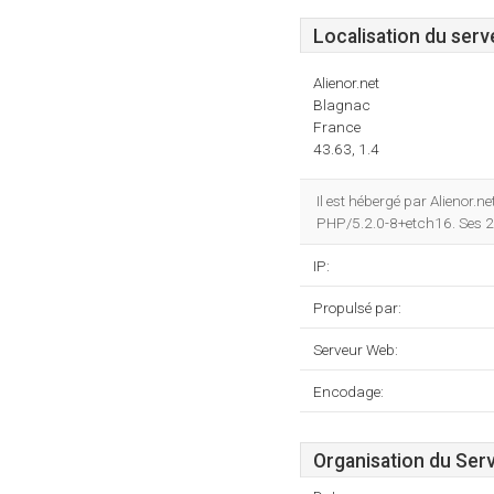
Localisation du serv
Alienor.net
Blagnac
France
43.63, 1.4
Il est hébergé par Alienor
PHP/5.2.0-8+etch16. Ses 2
IP:
Propulsé par:
Serveur Web:
Encodage:
Organisation du Ser