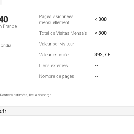
Pages visionnées
40
< 300
mensuellement
n France
< 300
Total de Visitas Mensais
--
Valeur par visiteur
ondial
392,7 €
Valeur estimée
--
Liens externes
--
Nombre de pages
 Données estimées, lire la décharge.
.fr