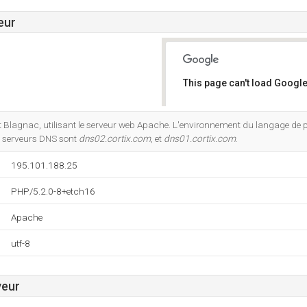
eur
This page can't load Google
Do you own this website?
.net Blagnac, utilisant le serveur web Apache. L'environnement du langage d
 serveurs DNS sont
dns02.cortix.com
, et
dns01.cortix.com
.
195.101.188.25
PHP/5.2.0-8+etch16
Apache
utf-8
veur