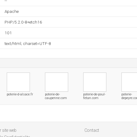
--
Apache
PHP/5.2.0-8+etch16
101
text/html; charset=UTF-8
poterie-d-alsace.fr
poterie-de-
poterie-de-poul-
poterie-
caupenne.com
fetan.com
depeyre.c
 site web
Contact