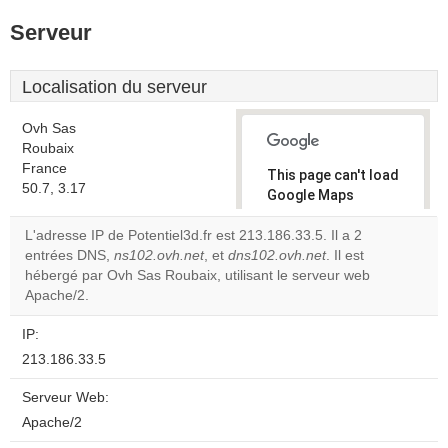
Serveur
Localisation du serveur
Ovh Sas
Roubaix
France
This page can't load
50.7, 3.17
Google Maps
correctly.
L'adresse IP de Potentiel3d.fr est 213.186.33.5. Il a 2
entrées DNS,
ns102.ovh.net
, et
dns102.ovh.net
. Il est
Do you
OK
hébergé par Ovh Sas Roubaix, utilisant le serveur web
own this
website?
Apache/2.
IP:
213.186.33.5
Serveur Web:
Apache/2