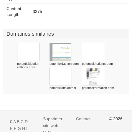
Content-
3375
Length:
Domaines similaires
potentieldaction-
potentieldaction.com
potentielettalents.com
editions.com
potentielettalents.fr
potentielformation.com
Supprimer
Contact
© 2026
0
A
B
C
D
site web
E
F
G
H
I