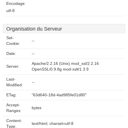
Encodage:
utf-8
Organisation du Serveur
Set-
--
Cookie:
Date:
--
Apache/2.2.16 (Unix) mod_ssl/2.2.16
Server:
OpenSSL/0.9.8g mod-xslt/1.3.9
Last-
--
Modified:
ETag:
"63d640-18d-4ad985fe01d80"
Accept-
bytes
Ranges:
Content-
text/html; charset=utf-8
Type: