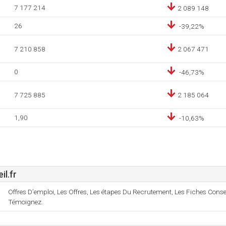
7 177 214
2 089 148
26
-39,22%
7 210 858
2 067 471
0
-46,73%
7 725 885
2 185 064
1,90
-10,63%
il.fr
Offres D’emploi, Les Offres, Les étapes Du Recrutement, Les Fiches Consei
Témoignez.