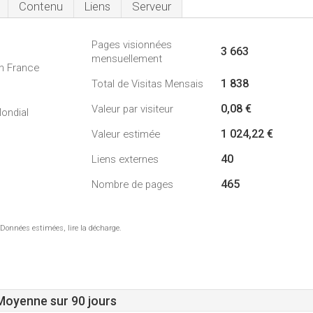
Contenu
Liens
Serveur
Pages visionnées
3 663
mensuellement
n France
1 838
Total de Visitas Mensais
0,08 €
Valeur par visiteur
ondial
1 024,22 €
Valeur estimée
40
Liens externes
465
Nombre de pages
 Données estimées, lire la décharge.
 Moyenne sur 90 jours