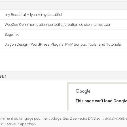
my Beautiful // lyon // my beautiful
WebZen Communication conseil et création de site Internet Lyon
Sogelink
Dagon Design · WordPress Plugins, PHP Scripts, Tools, and Tutorials
eur
This page can't load Google
Do you own this website?
nnement du langage pour l'encodage. Ses 2 serveurs DNS sont
dns.ovh.net
, 
 du serveur Apache/2.