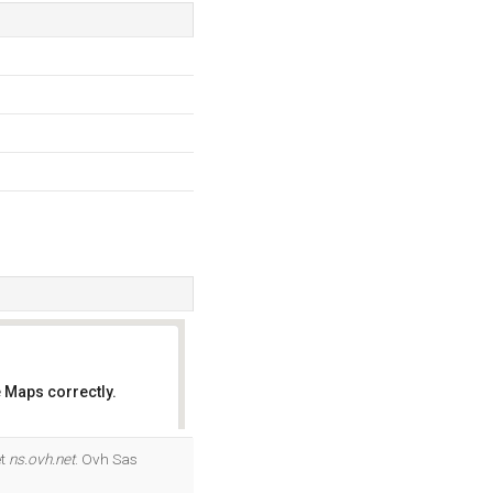
 Maps correctly.
OK
et
ns.ovh.net
. Ovh Sas