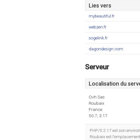
Lies vers
mybeautiful.fr
webzen.fr
sogelink.fr
dagondesign.com
Serveur
Localisation du serv
Ovh Sas
Roubaix
France
50.7, 3.17
PHP/5.2.17 est son enviro
Roubaix est l'emplacement