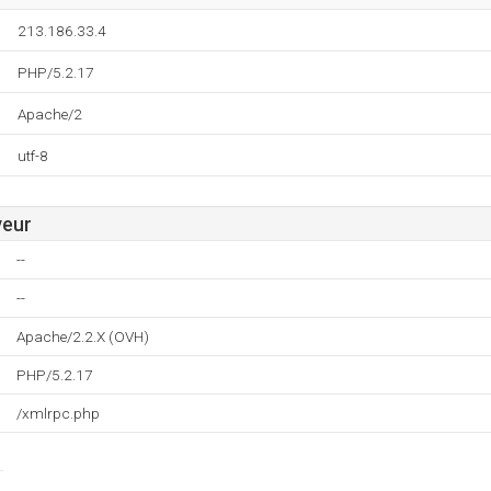
213.186.33.4
PHP/5.2.17
Apache/2
utf-8
veur
--
--
Apache/2.2.X (OVH)
PHP/5.2.17
/xmlrpc.php