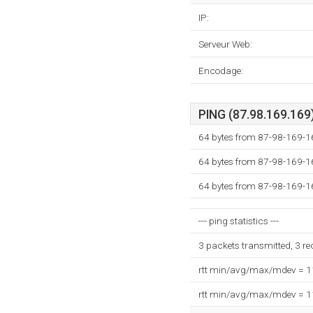
IP:
Serveur Web:
Encodage:
PING (87.98.169.169)
64 bytes from 87-98-169-1
64 bytes from 87-98-169-1
64 bytes from 87-98-169-1
--- ping statistics ---
3 packets transmitted, 3 r
rtt min/avg/max/mdev = 
rtt min/avg/max/mdev = 