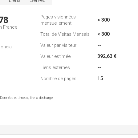
Liens
Serveur
Pages visionnées
78
< 300
mensuellement
n France
< 300
Total de Visitas Mensais
--
Valeur par visiteur
ondial
392,63 €
Valeur estimée
--
Liens externes
15
Nombre de pages
 Données estimées, lire la décharge.