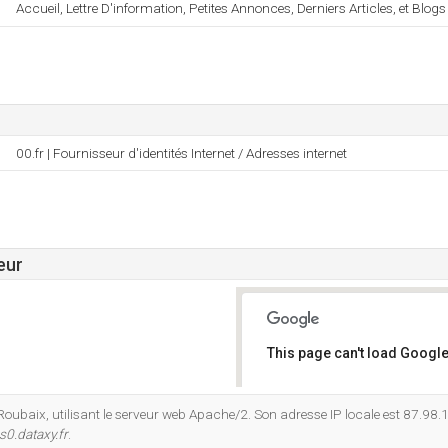
Accueil, Lettre D'information, Petites Annonces, Derniers Articles, et Blo
00.fr | Fournisseur d'identités Internet / Adresses internet
eur
This page can't load Google
Do you own this website?
Roubaix, utilisant le serveur web Apache/2. Son adresse IP locale est 87.98
s0.dataxy.fr
.