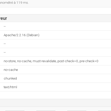
ronométré à 119 ms.
veur
--
Apache/2.2.16 (Debian)
--
--
no-store, no-cache, must-revalidate, post-check=0, pre-check=0
no-cache
chunked
text/html