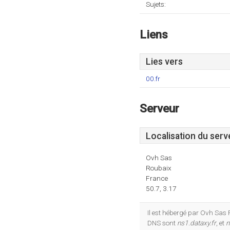
Sujets:
Liens
Lies vers
00.fr
Serveur
Localisation du serv
Ovh Sas
Roubaix
France
50.7, 3.17
Il est hébergé par Ovh Sas 
DNS sont
ns1.dataxy.fr
, et
n