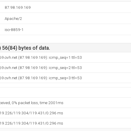
87.98.169.169
Apache/2
iso-8859-1
 56(84) bytes of data.
69.ovh.net (87.98.169.169): icmp_seq=1 ttl=53
69.ovh.net (87.98.169.169): icmp_seq=2 ttl=53
69.ovh.net (87.98.169.169): icmp_seq=3 ttl=53
eceived, 0% packet loss, time 2001ms
119.226/119.304/119.431/0.296 ms
119.226/119.304/119.431/0.296 ms