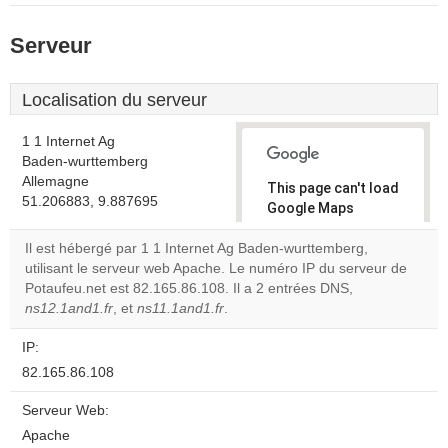
Serveur
Localisation du serveur
1 1 Internet Ag
Baden-wurttemberg
Allemagne
This page can't load
51.206883, 9.887695
Google Maps
correctly.
Il est hébergé par 1 1 Internet Ag Baden-wurttemberg,
utilisant le serveur web Apache. Le numéro IP du serveur de
Do you
OK
Potaufeu.net est 82.165.86.108. Il a 2 entrées DNS,
own this
website?
ns12.1and1.fr
, et
ns11.1and1.fr
.
IP:
82.165.86.108
Serveur Web:
Apache