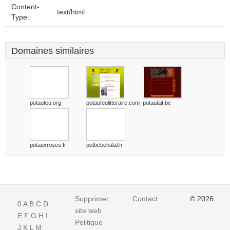
Content-
text/html
Type:
Domaines similaires
potaufeu.org
potaufeulitteraire.com
potaulait.be
potauxroses.fr
potbebehalal.fr
Supprimer
Contact
© 2026
0
A
B
C
D
site web
E
F
G
H
I
Politique
J
K
L
M