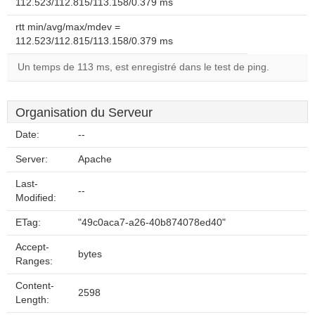
112.523/112.815/113.158/0.379 ms
rtt min/avg/max/mdev =
112.523/112.815/113.158/0.379 ms
Un temps de 113 ms, est enregistré dans le test de ping.
Organisation du Serveur
Date:
--
Server:
Apache
Last-
--
Modified:
ETag:
"49c0aca7-a26-40b874078ed40"
Accept-
bytes
Ranges:
Content-
2598
Length: