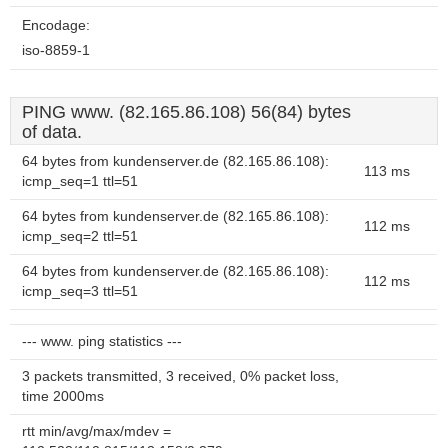
Encodage:
iso-8859-1
PING www. (82.165.86.108) 56(84) bytes
of data.
64 bytes from kundenserver.de (82.165.86.108):
113 ms
icmp_seq=1 ttl=51
64 bytes from kundenserver.de (82.165.86.108):
112 ms
icmp_seq=2 ttl=51
64 bytes from kundenserver.de (82.165.86.108):
112 ms
icmp_seq=3 ttl=51
--- www. ping statistics ---
3 packets transmitted, 3 received, 0% packet loss,
time 2000ms
rtt min/avg/max/mdev =