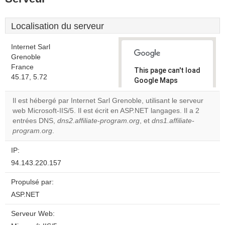
Localisation du serveur
Internet Sarl
Grenoble
France
This page can't load
45.17, 5.72
Google Maps
correctly.
Il est hébergé par Internet Sarl Grenoble, utilisant le serveur
web Microsoft-IIS/5. Il est écrit en ASP.NET langages. Il a 2
Do you
OK
entrées DNS,
dns2.affiliate-program.org
, et
own this
dns1.affiliate-
website?
program.org
.
IP:
94.143.220.157
Propulsé par:
ASP.NET
Serveur Web: