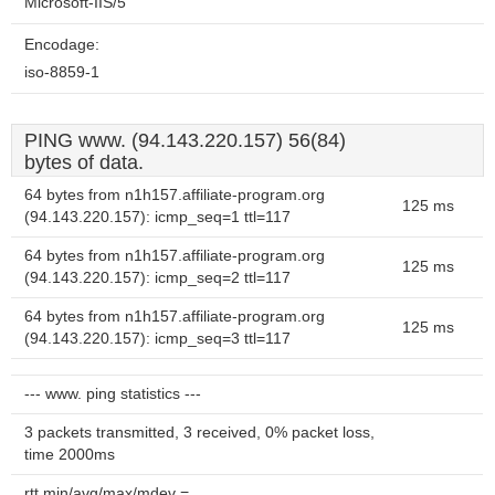
Microsoft-IIS/5
Encodage:
iso-8859-1
PING www. (94.143.220.157) 56(84)
bytes of data.
64 bytes from n1h157.affiliate-program.org
125 ms
(94.143.220.157): icmp_seq=1 ttl=117
64 bytes from n1h157.affiliate-program.org
125 ms
(94.143.220.157): icmp_seq=2 ttl=117
64 bytes from n1h157.affiliate-program.org
125 ms
(94.143.220.157): icmp_seq=3 ttl=117
--- www. ping statistics ---
3 packets transmitted, 3 received, 0% packet loss,
time 2000ms
rtt min/avg/max/mdev =