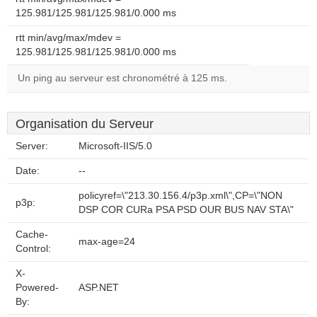
125.981/125.981/125.981/0.000 ms
rtt min/avg/max/mdev =
125.981/125.981/125.981/0.000 ms
Un ping au serveur est chronométré à 125 ms.
Organisation du Serveur
Server:
Microsoft-IIS/5.0
Date:
--
policyref=\"213.30.156.4/p3p.xml\",CP=\"NON
p3p:
DSP COR CURa PSA PSD OUR BUS NAV STA\"
Cache-
max-age=24
Control:
X-
Powered-
ASP.NET
By: