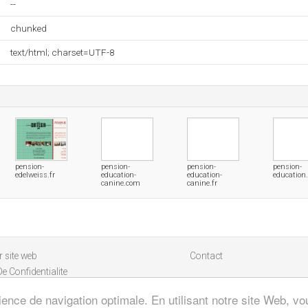
--
chunked
text/html; charset=UTF-8
pension-
pension-
pension-
pension-
edelweiss.fr
education-
education-
education
canine.com
canine.fr
 site web
Contact
De Confidentialite
ience de navigation optimale. En utilisant notre site Web, vou