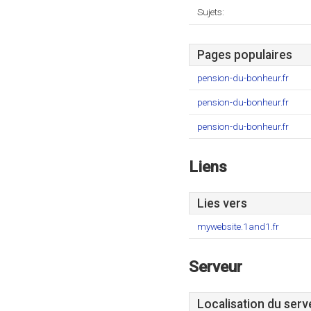
Sujets:
Pages populaires
pension-du-bonheur.fr
pension-du-bonheur.fr
pension-du-bonheur.fr
Liens
Lies vers
mywebsite.1and1.fr
Serveur
Localisation du serv