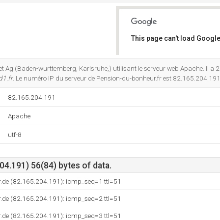
This page can't load Google
Do you own this website?
rnet Ag (Baden-wurttemberg, Karlsruhe,) utilisant le serveur web Apache. Il a 
d1.fr
. Le numéro IP du serveur de Pension-du-bonheur.fr est 82.165.204.191
82.165.204.191
Apache
utf-8
4.191) 56(84) bytes of data.
r.de (82.165.204.191): icmp_seq=1 ttl=51
r.de (82.165.204.191): icmp_seq=2 ttl=51
r.de (82.165.204.191): icmp_seq=3 ttl=51