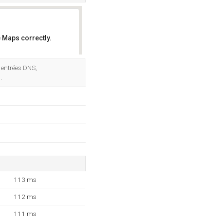
 Maps correctly.
OK
2 entrées DNS,
.
113 ms
112 ms
111 ms