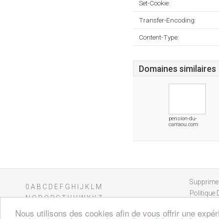
Set-Cookie:
Transfer-Encoding:
Content-Type:
Domaines similaires
pension-du-
carraou.com
Supprimer
0
A
B
C
D
E
F
G
H
I
J
K
L
M
Politique 
N
O
P
Q
R
S
T
U
V
W
X
Y
Z
Nous utilisons des cookies afin de vous offrir une expér