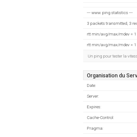
--- www. ping statistics ---
3 packets transmitted, 3 r
rtt min/avg/max/mdev = 
rtt min/avg/max/mdev = 
Un ping pour tester la vit
Organisation du Ser
Date:
Server:
Expires:
Cache-Control:
Pragma: