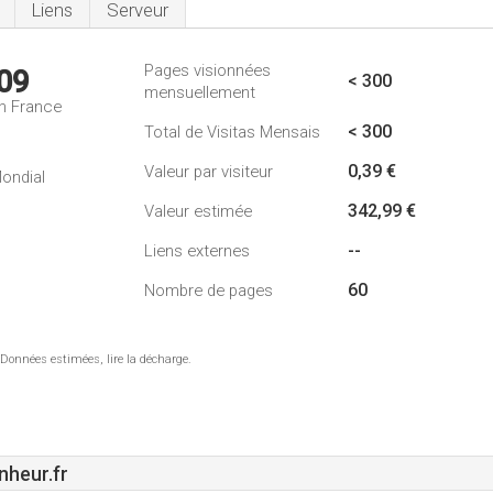
Liens
Serveur
Pages visionnées
09
< 300
mensuellement
n France
< 300
Total de Visitas Mensais
0,39 €
Valeur par visiteur
ondial
342,99 €
Valeur estimée
--
Liens externes
60
Nombre de pages
 Données estimées, lire la décharge.
heur.fr