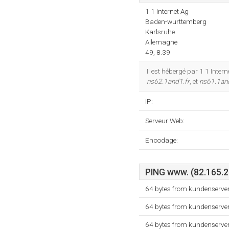
1 1 Internet Ag
Baden-wurttemberg
Karlsruhe
Allemagne
49, 8.39
Il est hébergé par 1 1 Inte
ns62.1and1.fr
, et
ns61.1an
IP:
Serveur Web:
Encodage:
PING www. (82.165.20
64 bytes from kundenserve
64 bytes from kundenserve
64 bytes from kundenserve