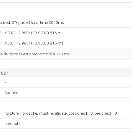
eceived, 0% packet loss, time 2000ms
111.983/112.983/113.983/0.816 ms
111.983/112.983/113.983/0.816 ms
esse de réponse est chronométré à 113 ms.
veur
--
Apache
--
no-store, no-cache, must-revalidate, post-check=0, pre-check=0
no-cache