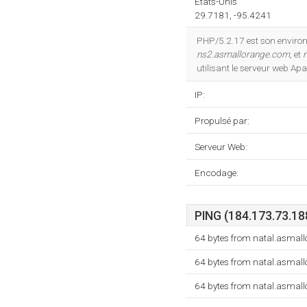
États-Unis
29.7181, -95.4241
PHP/5.2.17 est son enviro
ns2.asmallorange.com
, et
utilisant le serveur web Ap
IP:
Propulsé par:
Serveur Web:
Encodage:
PING (184.173.73.188
64 bytes from natal.asmal
64 bytes from natal.asmal
64 bytes from natal.asmal