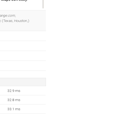
OK
range.com
,
nc (Texas, Houston,)
32.9 ms
32.8 ms
33.1 ms