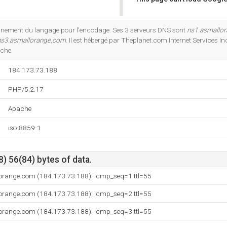
Do you own this website?
nnement du langage pour l'encodage. Ses 3 serveurs DNS sont
ns1.asmallo
ns3.asmallorange.com
. Il est hébergé par Theplanet.com Internet Services I
ache.
184.173.73.188
PHP/5.2.17
Apache
iso-8859-1
) 56(84) bytes of data.
lorange.com (184.173.73.188): icmp_seq=1 ttl=55
lorange.com (184.173.73.188): icmp_seq=2 ttl=55
lorange.com (184.173.73.188): icmp_seq=3 ttl=55