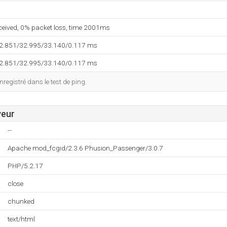
eceived, 0% packet loss, time 2001ms
32.851/32.995/33.140/0.117 ms
32.851/32.995/33.140/0.117 ms
registré dans le test de ping.
veur
--
Apache mod_fcgid/2.3.6 Phusion_Passenger/3.0.7
PHP/5.2.17
close
chunked
text/html