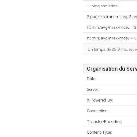
--- ping statistics ---
3 packets transmitted, 3 r
rtt min/avg/max/mdev = 
rtt min/avg/max/mdev = 
Un temps de 32.9 ms, est en
Organisation du Ser
Date:
Server:
X-Powered-By:
Connection:
Transfer-Encoding:
Content-Type: