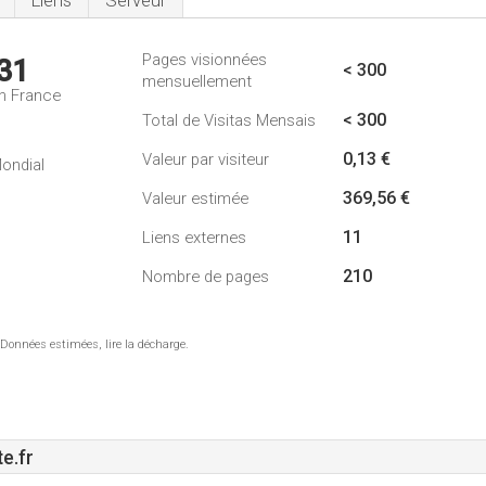
Liens
Serveur
Pages visionnées
31
< 300
mensuellement
n France
< 300
Total de Visitas Mensais
0,13 €
Valeur par visiteur
ondial
369,56 €
Valeur estimée
11
Liens externes
210
Nombre de pages
 Données estimées, lire la décharge.
e.fr