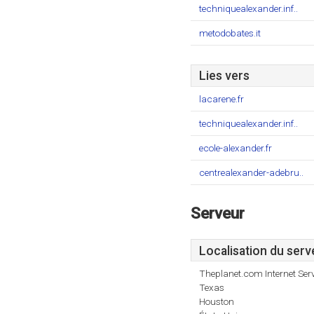
techniquealexander.inf..
metodobates.it
Lies vers
lacarene.fr
techniquealexander.inf..
ecole-alexander.fr
centrealexander-adebru..
Serveur
Localisation du serv
Theplanet.com Internet Serv
Texas
Houston