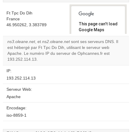
Ft Tpc Do Dih
France
This page can't load
46.950262, 3.383789
Google Maps
correctly.
ns3.oleane.net
, et
ns2.oleane.net
sont ses serveurs DNS. Il
est hébergé par Ft Tpc Do Dih, utilisant le serveur web
Do you
OK
Apache. Le numéro IP du serveur de Ophcannes.fr est
own this
website?
193.252.114.13.
IP:
193.252.114.13
Serveur Web:
Apache
Encodage:
iso-8859-1