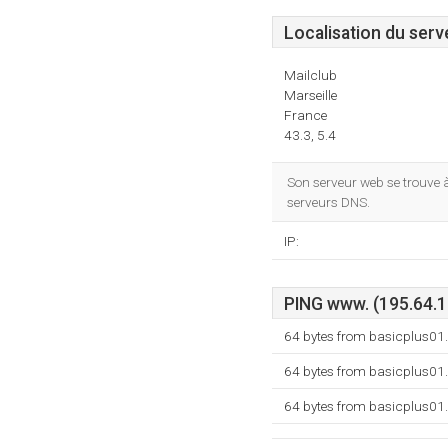
Localisation du serv
Mailclub
Marseille
France
43.3, 5.4
Son serveur web se trouve 
serveurs DNS.
IP:
PING www. (195.64.16
64 bytes from basicplus01.
64 bytes from basicplus01.
64 bytes from basicplus01.