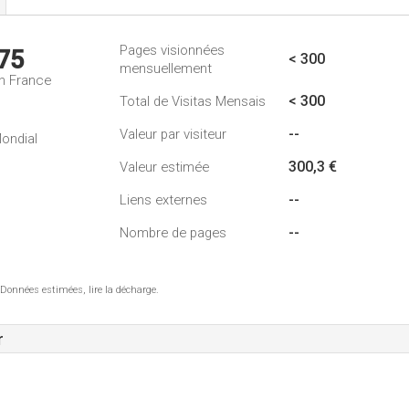
Pages visionnées
75
< 300
mensuellement
n France
< 300
Total de Visitas Mensais
--
Valeur par visiteur
ondial
300,3 €
Valeur estimée
--
Liens externes
--
Nombre de pages
 Données estimées, lire la décharge.
r