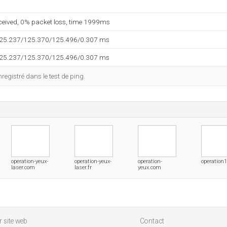
eceived, 0% packet loss, time 1999ms
125.237/125.370/125.496/0.307 ms
125.237/125.370/125.496/0.307 ms
egistré dans le test de ping.
operation-yeux-
operation-yeux-
operation-
operation
laser.com
laser.fr
yeux.com
 site web
Contact