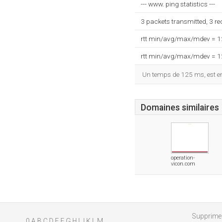
--- www. ping statistics ---
3 packets transmitted, 3 r
rtt min/avg/max/mdev = 
rtt min/avg/max/mdev = 
Un temps de 125 ms, est enr
Domaines similaires
operation-
vicon.com
Supprimer
0
A
B
C
D
E
F
G
H
I
J
K
L
M