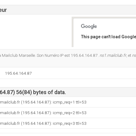
eur
This page can't load Google
Do you own this website?
à Mailclub Marseille. Son Numéro IP est 195.64.164.87.
ns1.mailclub.fr
, et
ns
195.64.164.87
4.87) 56(84) bytes of data.
mailclub.fr (195.64.164.87): icmp_req=1 ttl=53
mailclub.fr (195.64.164.87): icmp_req=2 ttl=53
mailclub.fr (195.64.164.87): icmp_req=3 ttl=53