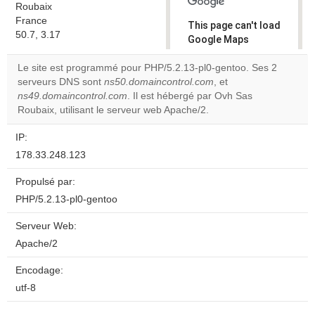
Roubaix
France
This page can't load
50.7, 3.17
Google Maps
correctly.
Le site est programmé pour PHP/5.2.13-pl0-gentoo. Ses 2
serveurs DNS sont
ns50.domaincontrol.com
, et
Do you
OK
ns49.domaincontrol.com
. Il est hébergé par Ovh Sas
own this
website?
Roubaix, utilisant le serveur web Apache/2.
IP:
178.33.248.123
Propulsé par:
PHP/5.2.13-pl0-gentoo
Serveur Web:
Apache/2
Encodage:
utf-8