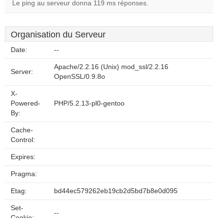
Le ping au serveur donna 119 ms réponses.
Organisation du Serveur
Date:
--
Apache/2.2.16 (Unix) mod_ssl/2.2.16
Server:
OpenSSL/0.9.8o
X-
Powered-
PHP/5.2.13-pl0-gentoo
By:
Cache-
Control:
Expires:
Pragma:
Etag:
bd44ec579262eb19cb2d5bd7b8e0d095
Set-
--
Cookie: