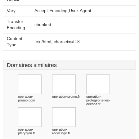
Vary:
Accept-Encoding,User-Agent
Transfer-
chunked
Encoding:
Content-
text/html; charset=utf-8
Type:
Domaines similaires
operation-
operation-promo.fr
operation-
promo.com
protegeons-les-
oceans.fr
operation-
operation-
pterygion.fr
recyclage.fr