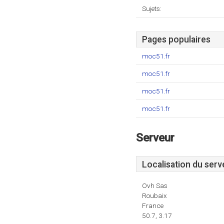
Sujets:
Pages populaires
moc51.fr
moc51.fr
moc51.fr
moc51.fr
Serveur
Localisation du serv
Ovh Sas
Roubaix
France
50.7, 3.17