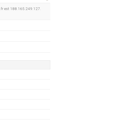
OK
.fr est 188.165.249.127.