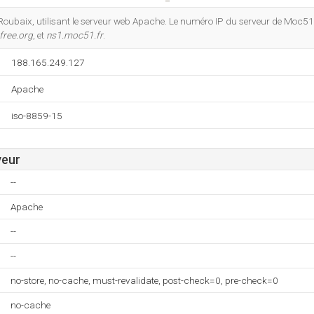
Do you own this website?
 Roubaix, utilisant le serveur web Apache. Le numéro IP du serveur de Moc51
free.org
, et
ns1.moc51.fr
.
188.165.249.127
Apache
iso-8859-15
veur
--
Apache
--
--
no-store, no-cache, must-revalidate, post-check=0, pre-check=0
no-cache