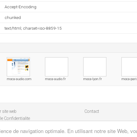
Accept-Encoding
chunked
text/html; charset=iso-8859-15
moca-audio.com
moca-audio.fr
moca-lyon.fr
moca-paris
 site web
Contact
De Confidentialite
ience de navigation optimale. En utilisant notre site Web, vou