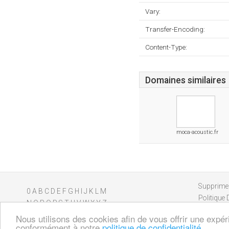
Vary:
Transfer-Encoding:
Content-Type:
Domaines similaires
moca-acoustic.fr
Supprimer
0
A
B
C
D
E
F
G
H
I
J
K
L
M
Politique 
N
O
P
Q
R
S
T
U
V
W
X
Y
Z
Nous utilisons des cookies afin de vous offrir une expér
conformément à notre
politique de confidentialité