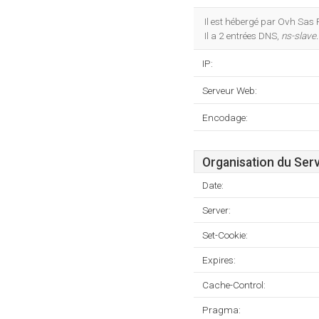
Il est hébergé par Ovh Sas
Il a 2 entrées DNS,
ns-slave.
IP:
Serveur Web:
Encodage:
Organisation du Ser
Date:
Server:
Set-Cookie:
Expires:
Cache-Control:
Pragma: