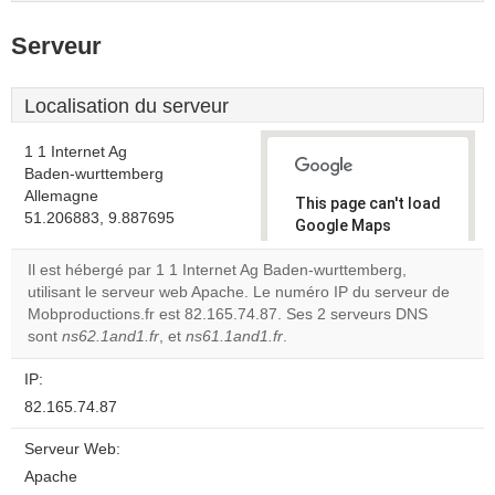
Serveur
Localisation du serveur
1 1 Internet Ag
Baden-wurttemberg
Allemagne
This page can't load
51.206883, 9.887695
Google Maps
correctly.
Il est hébergé par 1 1 Internet Ag Baden-wurttemberg,
utilisant le serveur web Apache. Le numéro IP du serveur de
Do you
OK
Mobproductions.fr est 82.165.74.87. Ses 2 serveurs DNS
own this
website?
sont
ns62.1and1.fr
, et
ns61.1and1.fr
.
IP:
82.165.74.87
Serveur Web:
Apache