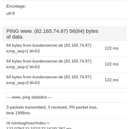
Encodage:
utf-8
PING www. (82.165.74.87) 56(84) bytes
of data.
64 bytes from kundenserver.de (82.165.74.87):
122 ms
icmp_seq=1 ttl=53
64 bytes from kundenserver.de (82.165.74.87):
122 ms
icmp_seq=2 ttl=53
64 bytes from kundenserver.de (82.165.74.87):
122 ms
icmp_seq=3 ttl=53
--- www. ping statistics ---
3 packets transmitted, 3 received, 0% packet loss,
time 1998ms
rtt min/avg/max/mdev =
122.079/122.107/122.162/0.287 ms