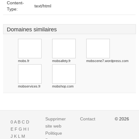
Content-
text/html
Type:
Domaines similaires
mobs.fr
mobsafety.fr
mobscene7.wordpress.com
mobservices.fr
mobshop.com
Supprimer
Contact
© 2026
0
A
B
C
D
site web
E
F
G
H
I
Politique
J
K
L
M