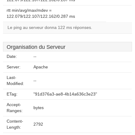
rtt min/avg/max/mdev =
122.079/122.107/122.162/0.287 ms
Le ping au serveur donna 122 ms réponses.
Organisation du Serveur
Date:
--
Server:
Apache
Last-
--
Modified:
ETag:
"91d376a3-ae8-4b14a636c3e23"
Accept-
bytes
Ranges:
Content-
2792
Length: