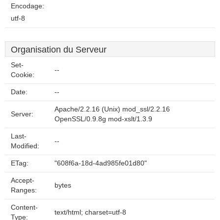
Encodage:
utf-8
Organisation du Serveur
Set-
--
Cookie:
Date:
--
Apache/2.2.16 (Unix) mod_ssl/2.2.16
Server:
OpenSSL/0.9.8g mod-xslt/1.3.9
Last-
--
Modified:
ETag:
"608f6a-18d-4ad985fe01d80"
Accept-
bytes
Ranges:
Content-
text/html; charset=utf-8
Type: