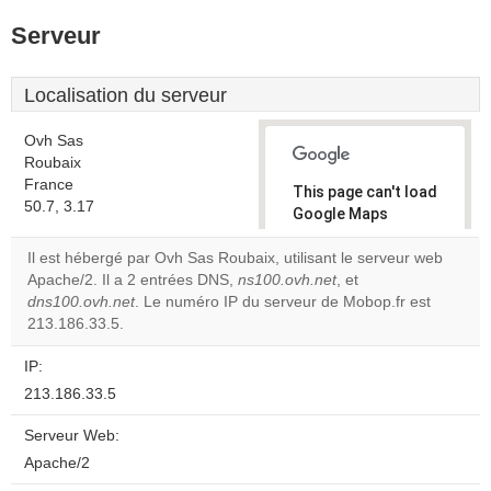
Serveur
Localisation du serveur
Ovh Sas
Roubaix
France
This page can't load
50.7, 3.17
Google Maps
correctly.
Il est hébergé par Ovh Sas Roubaix, utilisant le serveur web
Apache/2. Il a 2 entrées DNS,
ns100.ovh.net
, et
Do you
OK
dns100.ovh.net
. Le numéro IP du serveur de Mobop.fr est
own this
website?
213.186.33.5.
IP:
213.186.33.5
Serveur Web:
Apache/2