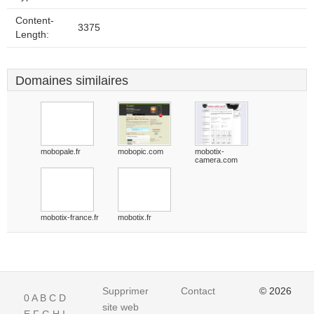
Content-
3375
Length:
Domaines similaires
mobopale.fr
mobopic.com
mobotix-
camera.com
mobotix-france.fr
mobotix.fr
Supprimer
Contact
© 2026
0
A
B
C
D
site web