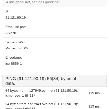
a.dns.gandi.net
, et
c.dns.gandi.net
.
IP:
91.121.90.19
Propulsé par:
ASP.NET
Serveur Web:
Microsoft-IIS/6
Encodage:
iso-8859-1
PING (91.121.90.19) 56(84) bytes of
data.
64 bytes from ns27949.ovh.net (91.121.90.19):
119 ms
icmp_seq=1 ttl=117
64 bytes from ns27949.ovh.net (91.121.90.19):
119 ms
icmp_seq=2 ttl=117