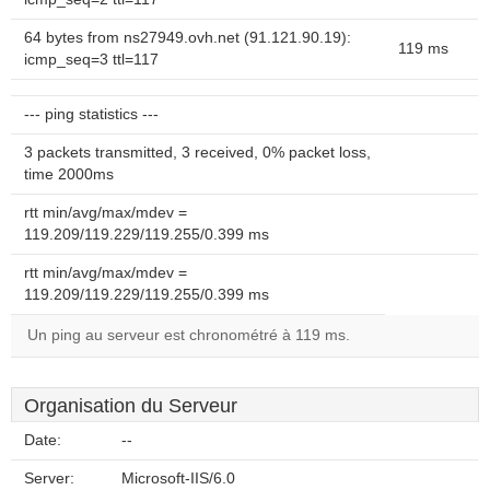
64 bytes from ns27949.ovh.net (91.121.90.19):
119 ms
icmp_seq=3 ttl=117
--- ping statistics ---
3 packets transmitted, 3 received, 0% packet loss,
time 2000ms
rtt min/avg/max/mdev =
119.209/119.229/119.255/0.399 ms
rtt min/avg/max/mdev =
119.209/119.229/119.255/0.399 ms
Un ping au serveur est chronométré à 119 ms.
Organisation du Serveur
Date:
--
Server:
Microsoft-IIS/6.0