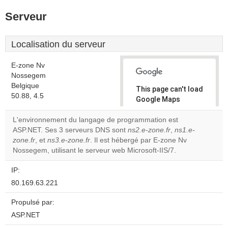
Serveur
Localisation du serveur
E-zone Nv
Nossegem
Belgique
This page can't load
50.88, 4.5
Google Maps
correctly.
L'environnement du langage de programmation est
ASP.NET. Ses 3 serveurs DNS sont
ns2.e-zone.fr
,
ns1.e-
Do you
OK
zone.fr
, et
ns3.e-zone.fr
. Il est hébergé par E-zone Nv
own this
website?
Nossegem, utilisant le serveur web Microsoft-IIS/7.
IP:
80.169.63.221
Propulsé par:
ASP.NET