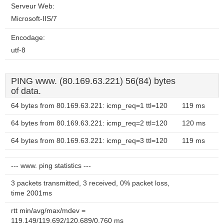
Serveur Web:
Microsoft-IIS/7
Encodage:
utf-8
PING www. (80.169.63.221) 56(84) bytes
of data.
64 bytes from 80.169.63.221: icmp_req=1 ttl=120
119 ms
64 bytes from 80.169.63.221: icmp_req=2 ttl=120
120 ms
64 bytes from 80.169.63.221: icmp_req=3 ttl=120
119 ms
--- www. ping statistics ---
3 packets transmitted, 3 received, 0% packet loss,
time 2001ms
rtt min/avg/max/mdev =
119.149/119.692/120.689/0.760 ms