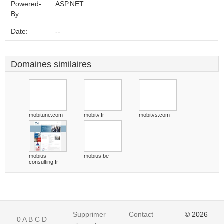
Powered-
ASP.NET
By:
Date:
--
Domaines similaires
mobitune.com
mobitv.fr
mobitvs.com
mobius-
mobius.be
consulting.fr
Supprimer
Contact
© 2026
0
A
B
C
D