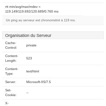
rtt min/avg/max/mdev =
119.149/119.692/120.689/0.760 ms
Un ping au serveur est chronométré à 119 ms.
Organisation du Serveur
Cache-
private
Control:
Content-
523
Length:
Content-
text/html
Type:
Server:
Microsoft-IIS/7.5
Set-
--
Cookie:
X-