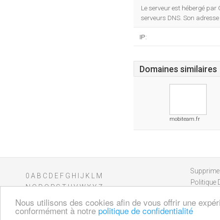
Le serveur est hébergé pa
serveurs DNS. Son adresse 
IP:
Domaines similaires
mobiteam.fr
Supprimer
0
A
B
C
D
E
F
G
H
I
J
K
L
M
Politique 
N
O
P
Q
R
S
T
U
V
W
X
Y
Z
Nous utilisons des cookies afin de vous offrir une expér
conformément à notre
politique de confidentialité