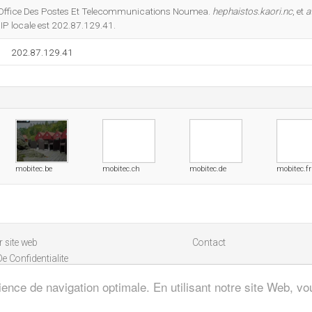
Do you own this website?
r Office Des Postes Et Telecommunications Noumea.
hephaistos.kaori.nc
, et
a
IP locale est 202.87.129.41.
202.87.129.41
mobitec.be
mobitec.ch
mobitec.de
mobitec.fr
 site web
Contact
De Confidentialite
ience de navigation optimale. En utilisant notre site Web, vou