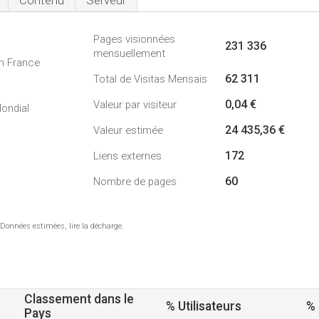
Contenu
Serveur
Pages visionnées
231 336
mensuellement
n France
62 311
Total de Visitas Mensais
0,04 €
Valeur par visiteur
ondial
24 435,36 €
Valeur estimée
172
Liens externes
60
Nombre de pages
 Données estimées, lire la décharge.
Classement dans le
% Utilisateurs
%
Pays