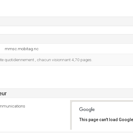
mmsc.mobitag.nc
e site quotidiennement , chacun visionnant 4,70 pages.
eur
communications
This page can't load Google