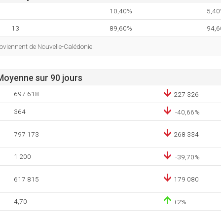
10,40%
5,4
13
89,60%
94,
roviennent de Nouvelle-Calédonie.
 Moyenne sur 90 jours
697 618
227 326
364
-40,66%
797 173
268 334
1 200
-39,70%
617 815
179 080
4,70
+2%