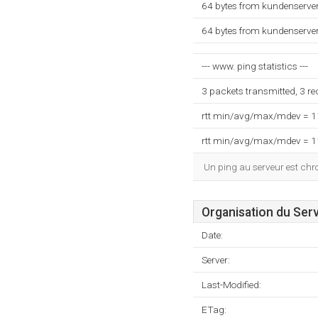
64 bytes from kundenserver
64 bytes from kundenserver
--- www. ping statistics ---
3 packets transmitted, 3 r
rtt min/avg/max/mdev = 
rtt min/avg/max/mdev = 
Un ping au serveur est ch
Organisation du Ser
Date:
Server:
Last-Modified:
ETag: