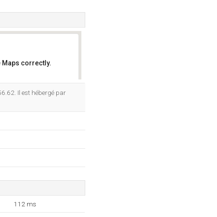
 Maps correctly.
OK
6.62. Il est hébergé par
112 ms