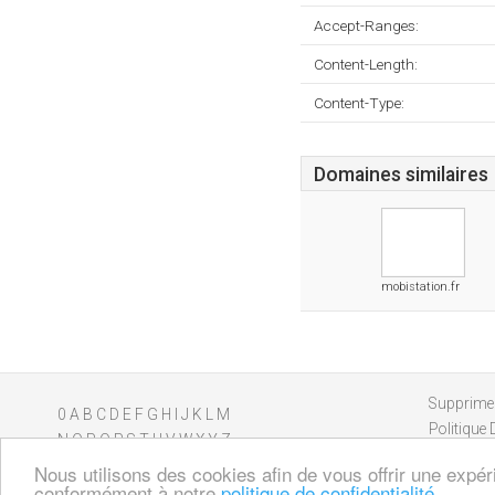
Accept-Ranges:
Content-Length:
Content-Type:
Domaines similaires
mobistation.fr
Supprimer
0
A
B
C
D
E
F
G
H
I
J
K
L
M
Politique 
N
O
P
Q
R
S
T
U
V
W
X
Y
Z
Nous utilisons des cookies afin de vous offrir une expér
conformément à notre
politique de confidentialité