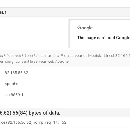
eur
This page can't load Google
Do you own this website?
d1.fr
, et
ns61.1and1.fr
. Le numéro IP du serveur de Mobistart.fr est 82.165.5
temberg, utilisant le serveur web Apache.
82.165.56.62
Apache
iso-8859-1
.62) 56(84) bytes of data.
.de (82.165.56.62): icmp_req=1 ttl=52