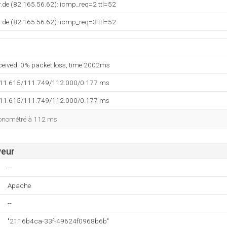
.de (82.165.56.62): icmp_req=2 ttl=52
.de (82.165.56.62): icmp_req=3 ttl=52
eceived, 0% packet loss, time 2002ms
111.615/111.749/112.000/0.177 ms
111.615/111.749/112.000/0.177 ms
ronométré à 112 ms.
veur
--
Apache
--
"2116b4ca-33f-49624f0968b6b"