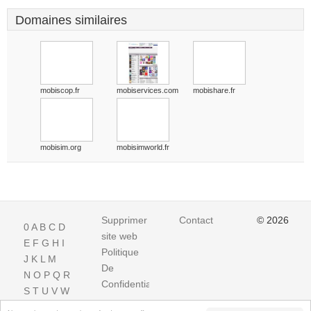
Domaines similaires
mobiscop.fr
mobiservices.com
mobishare.fr
mobisim.org
mobisimworld.fr
Supprimer
Contact
© 2026
0
A
B
C
D
site web
E
F
G
H
I
Politique
J
K
L
M
De
N
O
P
Q
R
Confidentialite
S
T
U
V
W
X
Y
Z