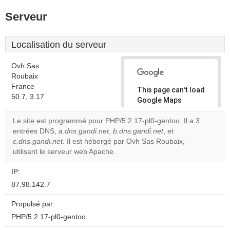
Serveur
Localisation du serveur
Ovh Sas
Roubaix
France
This page can't load
50.7, 3.17
Google Maps
correctly.
Le site est programmé pour PHP/5.2.17-pl0-gentoo. Il a 3
entrées DNS,
a.dns.gandi.net
,
b.dns.gandi.net
, et
Do you
OK
c.dns.gandi.net
. Il est hébergé par Ovh Sas Roubaix,
own this
website?
utilisant le serveur web Apache.
IP:
87.98.142.7
Propulsé par:
PHP/5.2.17-pl0-gentoo