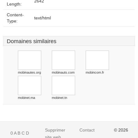
2642
Length:
Content-
text/html
Type:
Domaines similaires
mobinautes.org
mobinauts.com
mobincom.fr
mobinet.ma
mobinet.tn
Supprimer
Contact
© 2026
0
A
B
C
D
site web