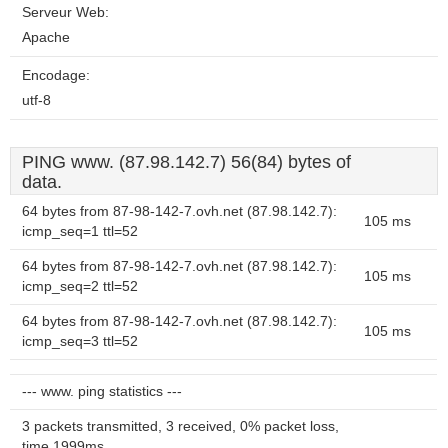
Serveur Web:
Apache
Encodage:
utf-8
PING www. (87.98.142.7) 56(84) bytes of
data.
64 bytes from 87-98-142-7.ovh.net (87.98.142.7):
105 ms
icmp_seq=1 ttl=52
64 bytes from 87-98-142-7.ovh.net (87.98.142.7):
105 ms
icmp_seq=2 ttl=52
64 bytes from 87-98-142-7.ovh.net (87.98.142.7):
105 ms
icmp_seq=3 ttl=52
--- www. ping statistics ---
3 packets transmitted, 3 received, 0% packet loss,
time 1999ms