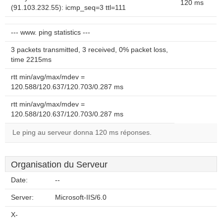
120 ms
(91.103.232.55): icmp_seq=3 ttl=111
--- www. ping statistics ---
3 packets transmitted, 3 received, 0% packet loss,
time 2215ms
rtt min/avg/max/mdev =
120.588/120.637/120.703/0.287 ms
rtt min/avg/max/mdev =
120.588/120.637/120.703/0.287 ms
Le ping au serveur donna 120 ms réponses.
Organisation du Serveur
Date:
--
Server:
Microsoft-IIS/6.0
X-