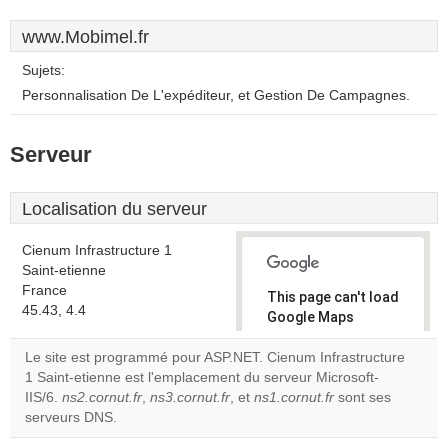
www.Mobimel.fr
Sujets:
Personnalisation De L'expéditeur, et Gestion De Campagnes.
Serveur
Localisation du serveur
Cienum Infrastructure 1
Saint-etienne
France
This page can't load
45.43, 4.4
Google Maps
correctly.
Le site est programmé pour ASP.NET. Cienum Infrastructure
1 Saint-etienne est l'emplacement du serveur Microsoft-
Do you
OK
IIS/6.
ns2.cornut.fr
,
ns3.cornut.fr
, et
ns1.cornut.fr
own this
sont ses
website?
serveurs DNS.