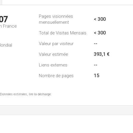
Pages visionnées
07
< 300
mensuellement
n France
< 300
Total de Visitas Mensais
--
Valeur par visiteur
ondial
393,1 €
Valeur estimée
--
Liens externes
15
Nombre de pages
 Données estimées, lire la décharge.