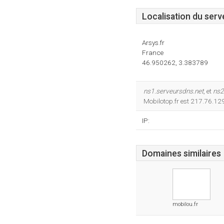
Localisation du serv
Arsys.fr
France
46.950262, 3.383789
ns1.serveursdns.net
, et
ns2
Mobilotop.fr est 217.76.12
IP:
Domaines similaires
mobilou.fr