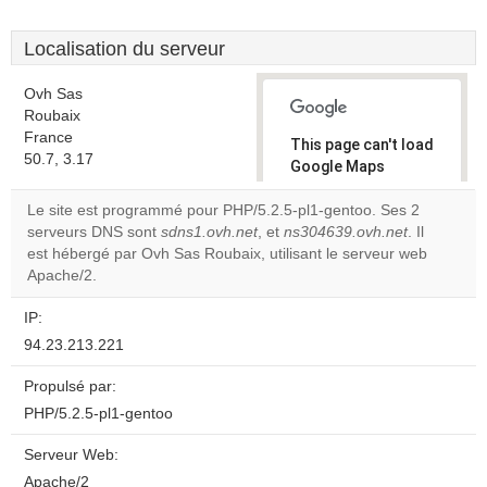
Localisation du serveur
Ovh Sas
Roubaix
France
This page can't load
50.7, 3.17
Google Maps
correctly.
Le site est programmé pour PHP/5.2.5-pl1-gentoo. Ses 2
serveurs DNS sont
sdns1.ovh.net
, et
ns304639.ovh.net
. Il
Do you
OK
est hébergé par Ovh Sas Roubaix, utilisant le serveur web
own this
website?
Apache/2.
IP:
94.23.213.221
Propulsé par:
PHP/5.2.5-pl1-gentoo
Serveur Web:
Apache/2