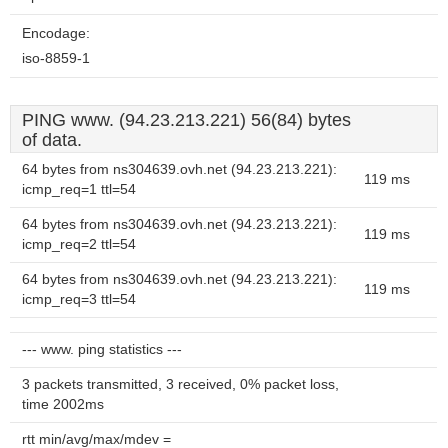
Encodage:
iso-8859-1
PING www. (94.23.213.221) 56(84) bytes
of data.
64 bytes from ns304639.ovh.net (94.23.213.221):
119 ms
icmp_req=1 ttl=54
64 bytes from ns304639.ovh.net (94.23.213.221):
119 ms
icmp_req=2 ttl=54
64 bytes from ns304639.ovh.net (94.23.213.221):
119 ms
icmp_req=3 ttl=54
--- www. ping statistics ---
3 packets transmitted, 3 received, 0% packet loss,
time 2002ms
rtt min/avg/max/mdev =