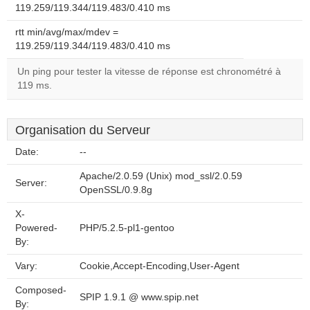
119.259/119.344/119.483/0.410 ms
rtt min/avg/max/mdev =
119.259/119.344/119.483/0.410 ms
Un ping pour tester la vitesse de réponse est chronométré à
119 ms.
Organisation du Serveur
Date:
--
Apache/2.0.59 (Unix) mod_ssl/2.0.59
Server:
OpenSSL/0.9.8g
X-
Powered-
PHP/5.2.5-pl1-gentoo
By:
Vary:
Cookie,Accept-Encoding,User-Agent
Composed-
SPIP 1.9.1 @ www.spip.net
By: