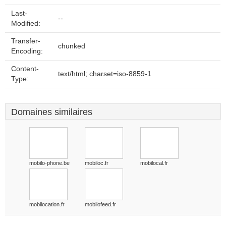
Last-
--
Modified:
Transfer-
chunked
Encoding:
Content-
text/html; charset=iso-8859-1
Type:
Domaines similaires
mobilo-phone.be
mobiloc.fr
mobilocal.fr
mobilocation.fr
mobilofeed.fr