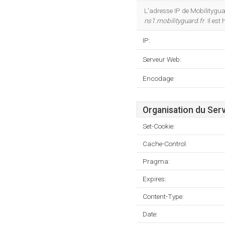
L'adresse IP de Mobilitygua
ns1.mobilityguard.fr
. Il es
IP:
Serveur Web:
Encodage:
Organisation du Ser
Set-Cookie:
Cache-Control:
Pragma:
Expires:
Content-Type:
Date: