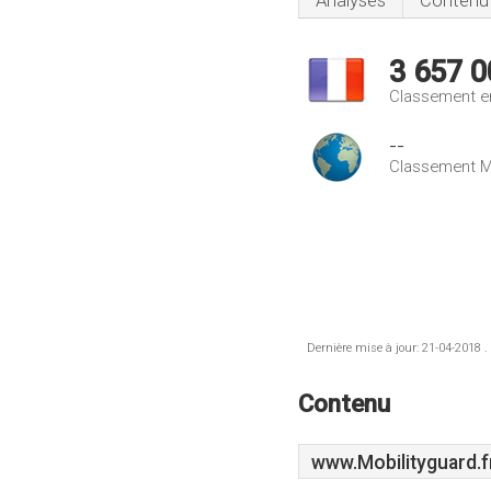
Analyses
Contenu
3 657 0
Classement e
--
Classement M
Dernière mise à jour: 21-04-2018 .
Contenu
www.Mobilityguard.f