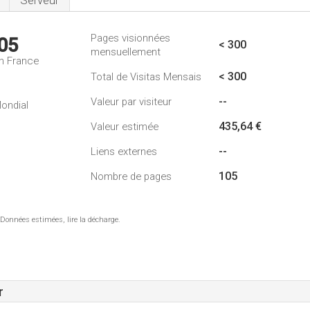
Serveur
Pages visionnées
05
< 300
mensuellement
n France
< 300
Total de Visitas Mensais
--
Valeur par visiteur
ondial
435,64 €
Valeur estimée
--
Liens externes
105
Nombre de pages
 Données estimées, lire la décharge.
r