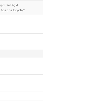
OK
tyguard.fr
, et
eb Apache-Coyote/1.