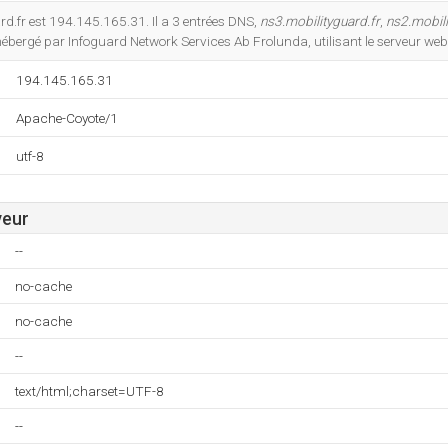
Do you own this website?
rd.fr est 194.145.165.31. Il a 3 entrées DNS,
ns3.mobilityguard.fr
,
ns2.mobili
t hébergé par Infoguard Network Services Ab Frolunda, utilisant le serveur w
194.145.165.31
Apache-Coyote/1
utf-8
veur
--
no-cache
no-cache
--
text/html;charset=UTF-8
--