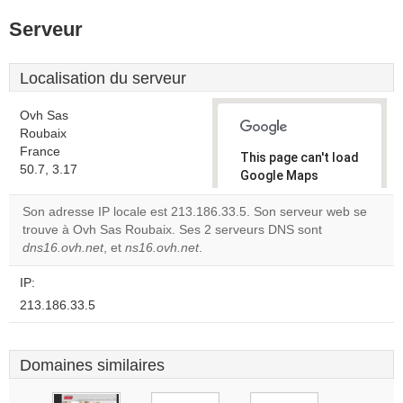
Serveur
Localisation du serveur
Ovh Sas
Roubaix
France
This page can't load
50.7, 3.17
Google Maps
correctly.
Son adresse IP locale est 213.186.33.5. Son serveur web se
trouve à Ovh Sas Roubaix. Ses 2 serveurs DNS sont
Do you
OK
dns16.ovh.net
, et
ns16.ovh.net
.
own this
website?
IP:
213.186.33.5
Domaines similaires