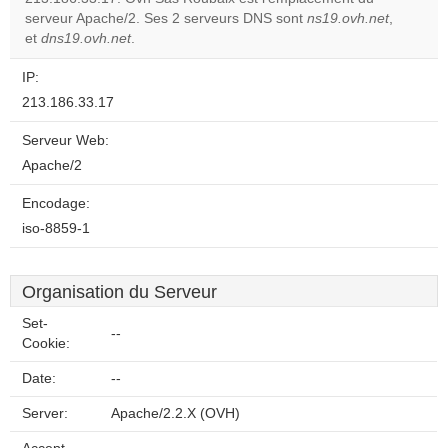
Do you
OK
serveur Apache/2. Ses 2 serveurs DNS sont
own this
ns19.ovh.net
,
website?
et
dns19.ovh.net
.
IP:
213.186.33.17
Serveur Web:
Apache/2
Encodage:
iso-8859-1
Organisation du Serveur
Set-
--
Cookie:
Date:
--
Server:
Apache/2.2.X (OVH)