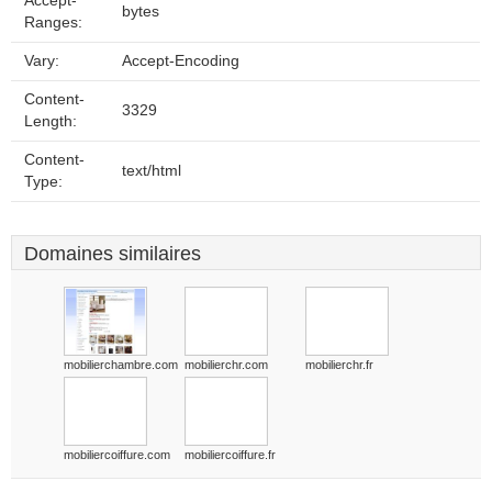
Accept-
bytes
Ranges:
Vary:
Accept-Encoding
Content-
3329
Length:
Content-
text/html
Type:
Domaines similaires
mobilierchambre.com
mobilierchr.com
mobilierchr.fr
mobiliercoiffure.com
mobiliercoiffure.fr