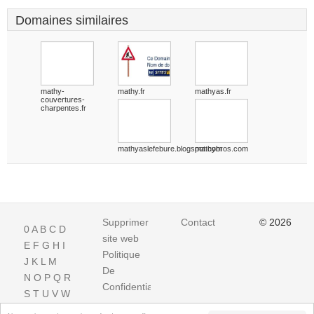
Domaines similaires
mathy-
mathy.fr
mathyas.fr
couvertures-
charpentes.fr
mathyaslefebure.blogspot.com
mathybros.com
Supprimer
Contact
© 2026
0
A
B
C
D
site web
E
F
G
H
I
Politique
J
K
L
M
De
N
O
P
Q
R
Confidentialite
S
T
U
V
W
X
Y
Z