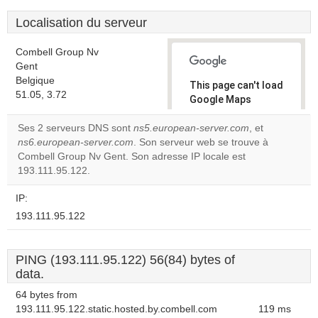
Localisation du serveur
Combell Group Nv
Gent
Belgique
This page can't load
51.05, 3.72
Google Maps
correctly.
Ses 2 serveurs DNS sont
ns5.european-server.com
, et
ns6.european-server.com
. Son serveur web se trouve à
Do you
OK
Combell Group Nv Gent. Son adresse IP locale est
own this
website?
193.111.95.122.
IP:
193.111.95.122
PING (193.111.95.122) 56(84) bytes of
data.
64 bytes from
193.111.95.122.static.hosted.by.combell.com
119 ms