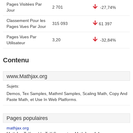
Pages Visitées Par
2 701
-27,74%
Jour
Classement Pour les
315 093
61 397
Pages Vues Par Jour
Pages Vues Par
3,20
-32,84%
Utilisateur
Contenu
www.Mathjax.org
Sujets:
Demos, Tex Samples, Mathml Samples, Scaling Math, Copy And
Paste Math, et Use In Web Platforms.
Pages populaires
mathjax.org