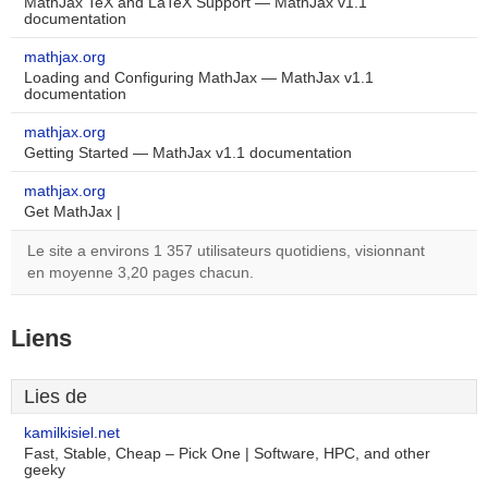
MathJax TeX and LaTeX Support — MathJax v1.1
documentation
mathjax.org
Loading and Configuring MathJax — MathJax v1.1
documentation
mathjax.org
Getting Started — MathJax v1.1 documentation
mathjax.org
Get MathJax |
Le site a environs 1 357 utilisateurs quotidiens, visionnant
en moyenne 3,20 pages chacun.
Liens
Lies de
kamilkisiel.net
Fast, Stable, Cheap – Pick One | Software, HPC, and other
geeky