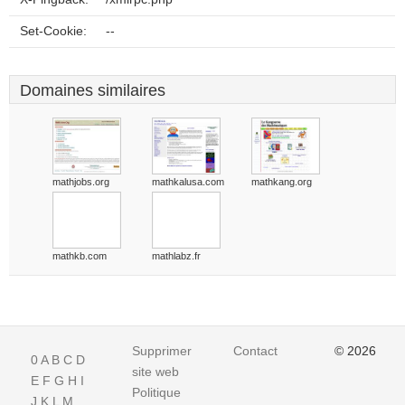
Set-Cookie:
--
Domaines similaires
mathjobs.org
mathkalusa.com
mathkang.org
mathkb.com
mathlabz.fr
Supprimer
Contact
© 2026
0
A
B
C
D
site web
E
F
G
H
I
Politique
J
K
L
M