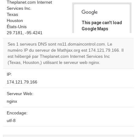
Theplanet.com Internet
Services Inc.
Texas
Houston
This page can't load
États-Unis
Google Maps
29.7181, -95.4241
correctly.
Ses 1 serveurs DNS sont ns11.domaincontrol.com. Le
Do you
numéro IP du serveur de Mathjax.org est 174.121.79.166. Il
OK
own this
est hébergé par Theplanet.com Internet Services Inc
website?
(Texas, Houston,) utilisant le serveur web nginx.
IP:
174.121.79.166
Serveur Web:
nginx
Encodage:
utf-8