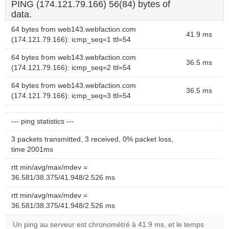
PING (174.121.79.166) 56(84) bytes of
data.
64 bytes from web143.webfaction.com
41.9 ms
(174.121.79.166): icmp_seq=1 ttl=54
64 bytes from web143.webfaction.com
36.5 ms
(174.121.79.166): icmp_seq=2 ttl=54
64 bytes from web143.webfaction.com
36.5 ms
(174.121.79.166): icmp_seq=3 ttl=54
--- ping statistics ---
3 packets transmitted, 3 received, 0% packet loss,
time 2001ms
rtt min/avg/max/mdev =
36.581/38.375/41.948/2.526 ms
rtt min/avg/max/mdev =
36.581/38.375/41.948/2.526 ms
Un ping au serveur est chronométré à 41.9 ms, et le temps