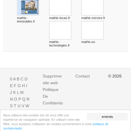
mathis-
mathis-lucas.fr
mathis-service.fr
immeubles.fr
mathis-
mathis.eu
technologies.fr
Supprimer
Contact
© 2026
0
A
B
C
D
site web
E
F
G
H
I
Politique
J
K
L
M
De
N
O
P
Q
R
Confidentialite
S
T
U
V
W
X
Y
Z
Nous utilisons des cookies afin de vous offrir une
entendu
expérience de navigation optimale. En utilisant notre site
Web, vous acceptez l'utilisation de cookies conformément à notre
politique de
confidentialité