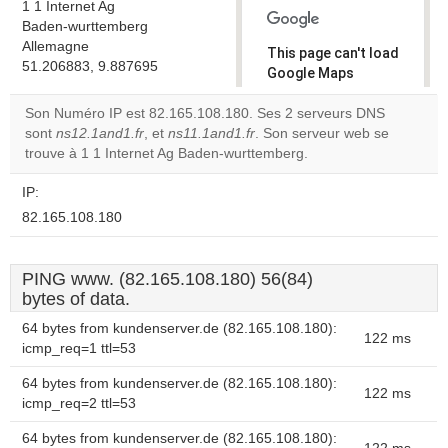
1 1 Internet Ag
Baden-wurttemberg
Allemagne
This page can't load
51.206883, 9.887695
Google Maps
correctly.
Son Numéro IP est 82.165.108.180. Ses 2 serveurs DNS
sont
ns12.1and1.fr
, et
ns11.1and1.fr
. Son serveur web se
Do you
OK
trouve à 1 1 Internet Ag Baden-wurttemberg.
own this
website?
IP:
82.165.108.180
PING www. (82.165.108.180) 56(84)
bytes of data.
64 bytes from kundenserver.de (82.165.108.180):
122 ms
icmp_req=1 ttl=53
64 bytes from kundenserver.de (82.165.108.180):
122 ms
icmp_req=2 ttl=53
64 bytes from kundenserver.de (82.165.108.180):