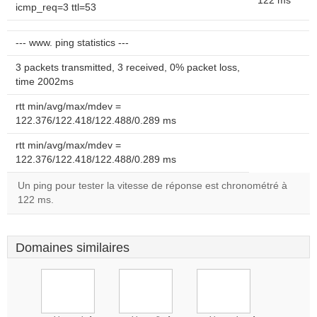
122 ms
icmp_req=3 ttl=53
--- www. ping statistics ---
3 packets transmitted, 3 received, 0% packet loss,
time 2002ms
rtt min/avg/max/mdev =
122.376/122.418/122.488/0.289 ms
rtt min/avg/max/mdev =
122.376/122.418/122.488/0.289 ms
Un ping pour tester la vitesse de réponse est chronométré à
122 ms.
Domaines similaires