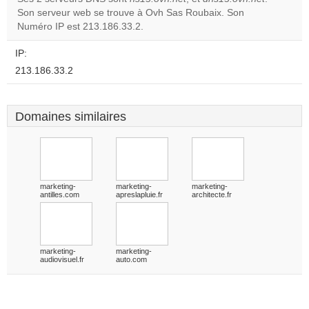
Son serveur web se trouve à Ovh Sas Roubaix. Son
Do you
OK
Numéro IP est 213.186.33.2.
own this
website?
IP:
213.186.33.2
Domaines similaires
marketing-
marketing-
marketing-
antilles.com
apreslapluie.fr
architecte.fr
marketing-
marketing-
audiovisuel.fr
auto.com