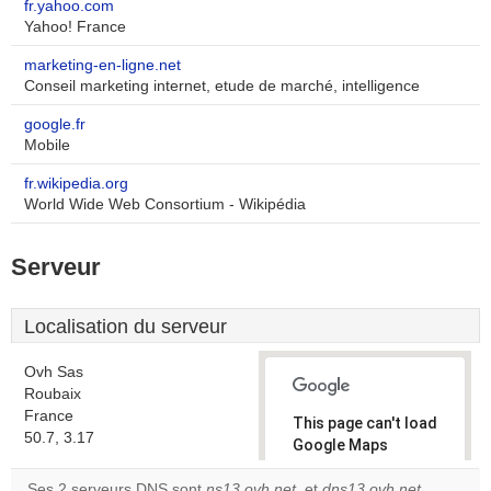
fr.yahoo.com
Yahoo! France
marketing-en-ligne.net
Conseil marketing internet, etude de marché, intelligence
google.fr
Mobile
fr.wikipedia.org
World Wide Web Consortium - Wikipédia
Serveur
Localisation du serveur
Ovh Sas
Roubaix
France
This page can't load
50.7, 3.17
Google Maps
correctly.
Ses 2 serveurs DNS sont
ns13.ovh.net
, et
dns13.ovh.net
.