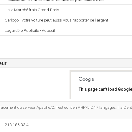
Halle Marché frais Grand-Frais
Carlogo - Votre voiture peut aussi vous rapporter de l'argent
Lagardère Publicité - Accueil
eur
This page can't load Google
Do you own this website?
acement du serveur Apache/2. Il est écrit en PHP/5.2.17 langages. Il a 2 en
213.186.33.4