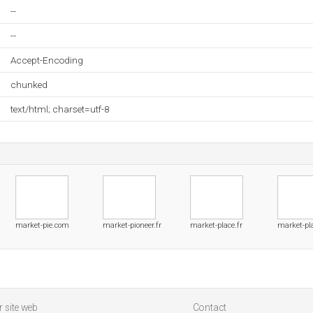
--
--
Accept-Encoding
chunked
text/html; charset=utf-8
market-pie.com
market-pioneer.fr
market-place.fr
market-pl
 site web
Contact