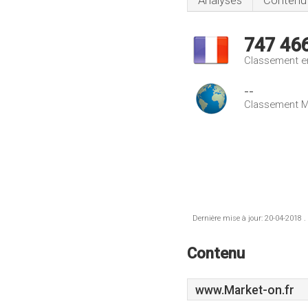
Analyses
Contenu
747 46
Classement e
--
Classement M
Dernière mise à jour: 20-04-2018 .
Contenu
www.Market-on.fr