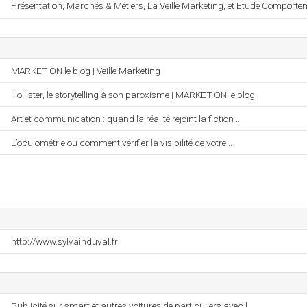
Présentation, Marchés & Métiers, La Veille Marketing, et Etude Comporte
MARKET-ON le blog | Veille Marketing
Hollister, le storytelling à son paroxisme | MARKET-ON le blog
Art et communication : quand la réalité rejoint la fiction ..
L’oculométrie ou comment vérifier la visibilité de votre ..
http://www.sylvainduval.fr
Publicité sur smart et autres voitures de particuliers avec l