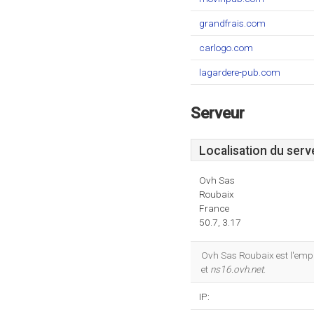
grandfrais.com
carlogo.com
lagardere-pub.com
Serveur
Localisation du serv
Ovh Sas
Roubaix
France
50.7, 3.17
Ovh Sas Roubaix est l'empl
et
ns16.ovh.net
.
IP: