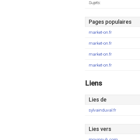
Sujets:
Pages populaires
market-on.fr
market-on.fr
market-on.fr
market-on.fr
Liens
Lies de
sylvainduval.fr
Lies vers
movinpub.com