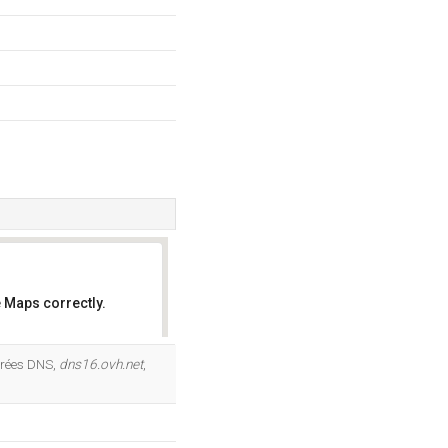
 Maps correctly.
OK
trées DNS,
dns16.ovh.net
,