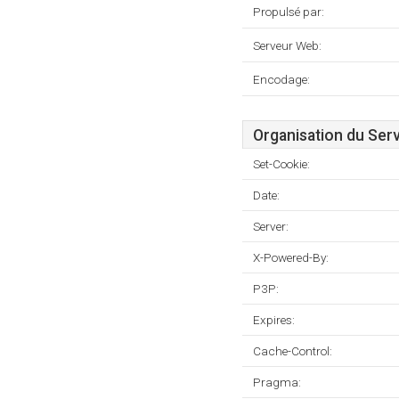
Propulsé par:
Serveur Web:
Encodage:
Organisation du Ser
Set-Cookie:
Date:
Server:
X-Powered-By:
P3P:
Expires:
Cache-Control:
Pragma: