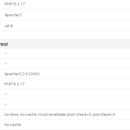
PHP/5.2.17
Apache/2
utf-8
veur
--
--
Apache/2.2.X (OVH)
PHP/5.2.17
--
--
no-store, no-cache, must-revalidate, post-check=0, pre-check=0
no-cache