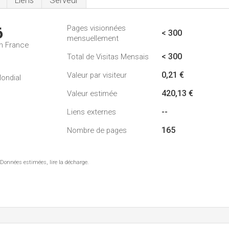
Liens
Serveur
Pages visionnées
6
< 300
mensuellement
n France
< 300
Total de Visitas Mensais
0,21 €
Valeur par visiteur
ondial
420,13 €
Valeur estimée
--
Liens externes
165
Nombre de pages
 Données estimées, lire la décharge.