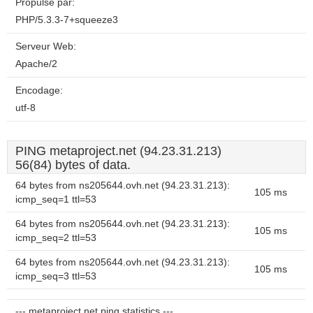
Propulsé par:
PHP/5.3.3-7+squeeze3
Serveur Web:
Apache/2
Encodage:
utf-8
PING metaproject.net (94.23.31.213)
56(84) bytes of data.
64 bytes from ns205644.ovh.net (94.23.31.213):
105 ms
icmp_seq=1 ttl=53
64 bytes from ns205644.ovh.net (94.23.31.213):
105 ms
icmp_seq=2 ttl=53
64 bytes from ns205644.ovh.net (94.23.31.213):
105 ms
icmp_seq=3 ttl=53
--- metaproject.net ping statistics ---