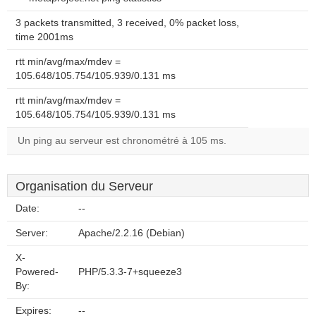
3 packets transmitted, 3 received, 0% packet loss,
time 2001ms
rtt min/avg/max/mdev =
105.648/105.754/105.939/0.131 ms
rtt min/avg/max/mdev =
105.648/105.754/105.939/0.131 ms
Un ping au serveur est chronométré à 105 ms.
Organisation du Serveur
Date:
--
Server:
Apache/2.2.16 (Debian)
X-
Powered-
PHP/5.3.3-7+squeeze3
By:
Expires:
--