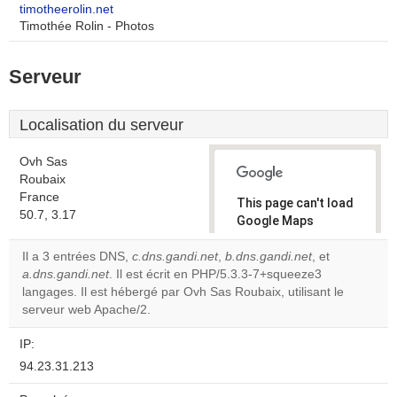
timotheerolin.net
Timothée Rolin - Photos
Serveur
Localisation du serveur
Ovh Sas
Roubaix
France
This page can't load
50.7, 3.17
Google Maps
correctly.
Il a 3 entrées DNS,
c.dns.gandi.net
,
b.dns.gandi.net
, et
a.dns.gandi.net
. Il est écrit en PHP/5.3.3-7+squeeze3
Do you
OK
langages. Il est hébergé par Ovh Sas Roubaix, utilisant le
own this
website?
serveur web Apache/2.
IP:
94.23.31.213