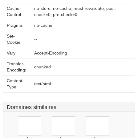
Cache-
no-store, no-cache, must-revalidate, post-
Control:
check=0, pre-check=0
Pragma:
no-cache
Set-
--
Cookie:
Vary:
Accept-Encoding
Transfer-
chunked
Encoding:
Content-
text/html
Type:
Domaines similaires