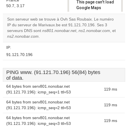
France
This page can't load
50.7, 3.17
Google Maps
correctly.
Son serveur web se trouve à Ovh Sas Roubaix. Le numéro
IP du serveur de Marivaux.be est 91.121.70.196. Ses 3
Do you
OK
serveurs DNS sont
ns801.nonobar.net
,
ns1.nonobar.com
own this
, et
website?
ns2.nonobar.com
.
IP:
91.121.70.196
PING www. (91.121.70.196) 56(84) bytes
of data.
64 bytes from serv801.nonobar.net
119 ms
(91.121.70.196): icmp_seq=1 ttl=53
64 bytes from serv801.nonobar.net
119 ms
(91.121.70.196): icmp_seq=2 ttl=53
64 bytes from serv801.nonobar.net
119 ms
(91.121.70.196): icmp_seq=3 ttl=53